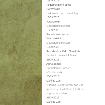
13/09/2026
Kofferbakmarkt op de
Dorpsweide
Historische dorpswandeling
13/09/2026
Julianaplein
Openstelling bunkers
13/09/2026
Radarbunker op het
Vuurbaakduin.
Openstelling bunkers
13/09/2026
Küverbunker 451 – Gaasterbos
Movies in de maui: I Swear
25/09/2026
Aloha Beach
Darmstädter Hübsch
(Oktoberfest)
26/09/2026
Café de Zon
Opening Bluesclub Wijk aan Zee
met Gerry Hundt Band (USA) en
support acts (tba)
27/09/2026
Café de Zon