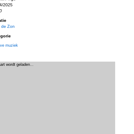
4/2025
0
tie
 de Zon
gorie
ive muziek
art wordt geladen...