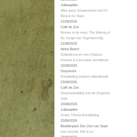
Julianaplein
After party Smaakmarkt met DJ
Benji & DJ Mark
21/08/2026
Café de Zon
Movies in de maui: The Making of
De Jeugd van Tegenwoordig
21/08/2026
Aloha Beach
Dubbelconcert van Chiatura
Kwartet & Cascantar wereldkoor
22/08/2026
Dorpskerk
Rondleiding bunkers Atlantikwall
23/08/2026
Café de Zon
Dorpswandeling met de Zingende
Gids
23/08/2026
Julianaplein
Gratis Thema Rondleiding
23/08/2026
Beeldenpark Een Zee van Staal
Live muziek: Kim & co