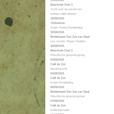
23/08/2026
Beachclub Oost 3
Tocht over de wereld van
eetbare wilde planten
26/08/2026
Timboektoe
Gratis Thema Rondleiding
30/08/2026
Beeldenpark Een Zee van Staal
Live muziek: Plastic Paddies
30/08/2026
Beachclub Oost 3
Filosofische gespreksgroep
04/09/2026
Café de Zon
Muziekavond
04/09/2026
Café de Zon
Gratis Rondleiding
06/09/2026
Beeldenpark Een Zee van Staal
Filosofische gespreksgroep
07/09/2026
Café de Zon
Kofferbakmarkt