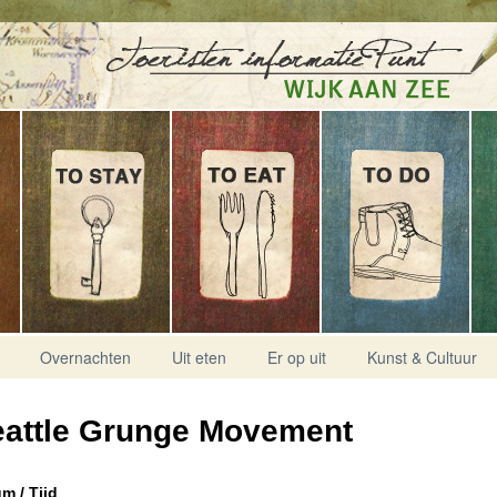
Overnachten
Uit eten
Er op uit
Kunst & Cultuur
eattle Grunge Movement
m / Tijd