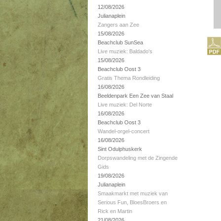
12/08/2026
Julianaplein
Zangers aan Zee
15/08/2026
Beachclub SunSea
Live muziek: Baldado's
15/08/2026
Beachclub Oost 3
Gratis Thema Rondleiding
16/08/2026
Beeldenpark Een Zee van Staal
Live muziek: Del Norte
16/08/2026
Beachclub Oost 3
Wandel-orgel-concert
16/08/2026
Sint Odulphuskerk
Dorpswandeling met de Zingende
Gids
19/08/2026
Julianaplein
Smaakmarkt met muziek van
Serious Fun, BloesBroers en
Rick en Martin
21/08/2026