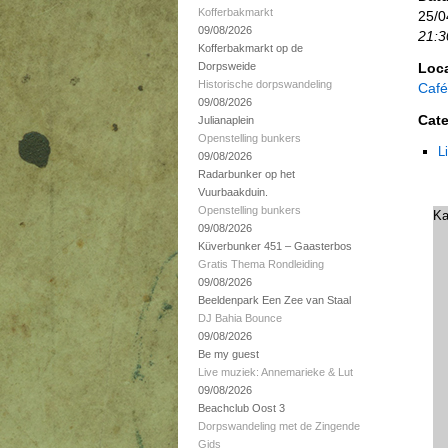
Kofferbakmarkt
25/0
09/08/2026
21:3
Kofferbakmarkt op de
Dorpsweide
Loca
Historische dorpswandeling
Café
09/08/2026
Cate
Julianaplein
Openstelling bunkers
L
09/08/2026
Radarbunker op het
Vuurbaakduin.
Openstelling bunkers
Ka
09/08/2026
Küverbunker 451 – Gaasterbos
Gratis Thema Rondleiding
09/08/2026
Beeldenpark Een Zee van Staal
DJ Bahia Bounce
09/08/2026
Be my guest
Live muziek: Annemarieke & Lut
09/08/2026
Beachclub Oost 3
Dorpswandeling met de Zingende
Gids