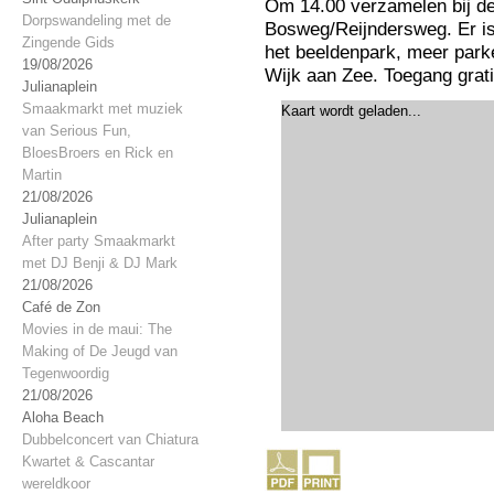
Om 14.00 verzamelen bij de
Dorpswandeling met de
Bosweg/Reijndersweg. Er is 
Zingende Gids
het beeldenpark, meer park
19/08/2026
Wijk aan Zee. Toegang grat
Julianaplein
Smaakmarkt met muziek
Kaart wordt geladen...
van Serious Fun,
BloesBroers en Rick en
Martin
21/08/2026
Julianaplein
After party Smaakmarkt
met DJ Benji & DJ Mark
21/08/2026
Café de Zon
Movies in de maui: The
Making of De Jeugd van
Tegenwoordig
21/08/2026
Aloha Beach
Dubbelconcert van Chiatura
Kwartet & Cascantar
wereldkoor