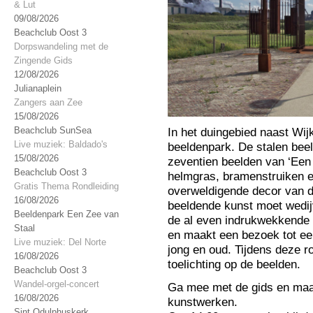
& Lut
09/08/2026
Beachclub Oost 3
Dorpswandeling met de
Zingende Gids
12/08/2026
Julianaplein
Zangers aan Zee
15/08/2026
Beachclub SunSea
In het duingebied naast Wijk
Live muziek: Baldado's
beeldenpark. De stalen bee
15/08/2026
zeventien beelden van ‘Een 
Beachclub Oost 3
helmgras, bramenstruiken e
Gratis Thema Rondleiding
overweldigende decor van d
16/08/2026
beeldende kunst moet wedij
Beeldenpark Een Zee van
de al even indrukwekkende 
Staal
en maakt een bezoek tot ee
Live muziek: Del Norte
jong en oud. Tijdens deze r
16/08/2026
toelichting op de beelden.
Beachclub Oost 3
Wandel-orgel-concert
Ga mee met de gids en maa
16/08/2026
kunstwerken.
Sint Odulphuskerk