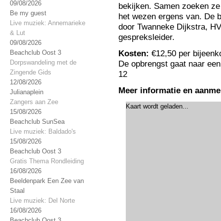
09/08/2026
bekijken. Samen zoeken ze 
Be my guest
het wezen ergens van. De 
Live muziek: Annemarieke
door Twanneke Dijkstra, HV
& Lut
gespreksleider.
09/08/2026
Kosten:
€12,50 per bijeenko
Beachclub Oost 3
Dorpswandeling met de
De opbrengst gaat naar een
Zingende Gids
12
12/08/2026
Meer informatie en aanme
Julianaplein
Zangers aan Zee
Kaart wordt geladen...
15/08/2026
Beachclub SunSea
Live muziek: Baldado's
15/08/2026
Beachclub Oost 3
Gratis Thema Rondleiding
16/08/2026
Beeldenpark Een Zee van
Staal
Live muziek: Del Norte
16/08/2026
Beachclub Oost 3