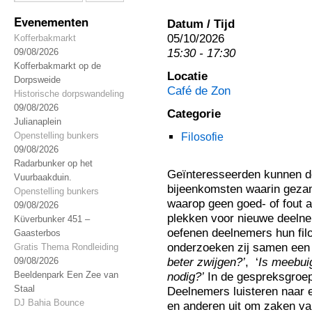
Evenementen
Datum / Tijd
05/10/2026
Kofferbakmarkt
15:30 - 17:30
09/08/2026
Kofferbakmarkt op de
Locatie
Dorpsweide
Café de Zon
Historische dorpswandeling
09/08/2026
Categorie
Julianaplein
Openstelling bunkers
Filosofie
09/08/2026
Radarbunker op het
Geïnteresseerden kunnen d
Vuurbaakduin.
bijeenkomsten waarin gezam
Openstelling bunkers
waarop geen goed- of fout a
09/08/2026
plekken voor nieuwe deelne
Küverbunker 451 –
oefenen deelnemers hun fil
Gaasterbos
onderzoeken zij samen een f
Gratis Thema Rondleiding
beter zwijgen?’
, ‘
Is meebui
09/08/2026
Beeldenpark Een Zee van
nodig?’
In de gespreksgroep
Staal
Deelnemers luisteren naar e
DJ Bahia Bounce
en anderen uit om zaken va