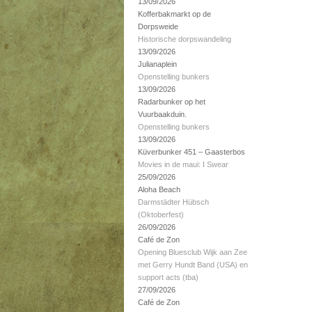
13/09/2026
Kofferbakmarkt op de
Dorpsweide
Historische dorpswandeling
13/09/2026
Julianaplein
Openstelling bunkers
13/09/2026
Radarbunker op het
Vuurbaakduin.
Openstelling bunkers
13/09/2026
Küverbunker 451 – Gaasterbos
Movies in de maui: I Swear
25/09/2026
Aloha Beach
Darmstädter Hübsch
(Oktoberfest)
26/09/2026
Café de Zon
Opening Bluesclub Wijk aan Zee
met Gerry Hundt Band (USA) en
support acts (tba)
27/09/2026
Café de Zon