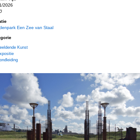
1/2026
0
tie
denpark Een Zee van Staal
gorie
eeldende Kunst
xpositie
ondleiding