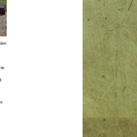
alen
n
rie
d.
is