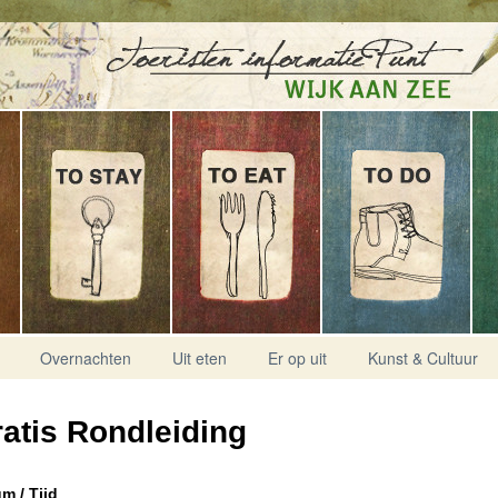
Overnachten
Uit eten
Er op uit
Kunst & Cultuur
atis Rondleiding
m / Tijd