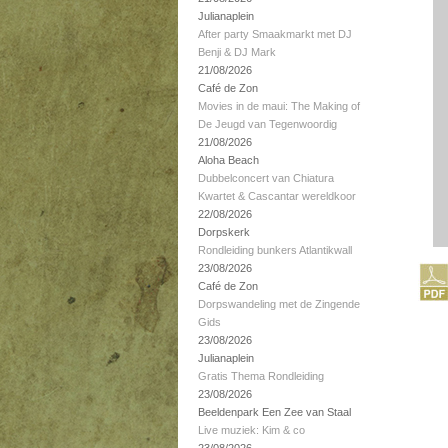
Julianaplein
After party Smaakmarkt met DJ
Benji & DJ Mark
21/08/2026
Café de Zon
Movies in de maui: The Making of
De Jeugd van Tegenwoordig
21/08/2026
Aloha Beach
Dubbelconcert van Chiatura
Kwartet & Cascantar wereldkoor
22/08/2026
Dorpskerk
Rondleiding bunkers Atlantikwall
23/08/2026
Café de Zon
Dorpswandeling met de Zingende
Gids
23/08/2026
Julianaplein
Gratis Thema Rondleiding
23/08/2026
Beeldenpark Een Zee van Staal
Live muziek: Kim & co