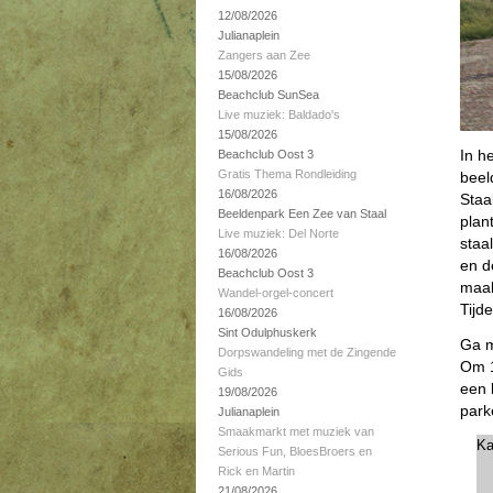
12/08/2026
Julianaplein
Zangers aan Zee
15/08/2026
Beachclub SunSea
Live muziek: Baldado's
15/08/2026
In h
Beachclub Oost 3
Gratis Thema Rondleiding
beel
16/08/2026
Staa
Beeldenpark Een Zee van Staal
plan
Live muziek: Del Norte
staa
16/08/2026
en d
Beachclub Oost 3
maak
Wandel-orgel-concert
Tijd
16/08/2026
Sint Odulphuskerk
Ga m
Dorpswandeling met de Zingende
Om 1
Gids
een 
19/08/2026
park
Julianaplein
Smaakmarkt met muziek van
Ka
Serious Fun, BloesBroers en
Rick en Martin
21/08/2026