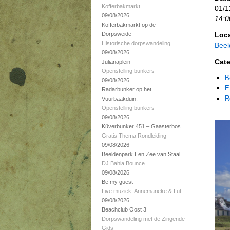
Kofferbakmarkt
01/1
09/08/2026
14:0
Kofferbakmarkt op de
Dorpsweide
Loca
Historische dorpswandeling
Beel
09/08/2026
Cate
Julianaplein
Openstelling bunkers
B
09/08/2026
E
Radarbunker op het
R
Vuurbaakduin.
Openstelling bunkers
09/08/2026
Küverbunker 451 – Gaasterbos
Gratis Thema Rondleiding
09/08/2026
Beeldenpark Een Zee van Staal
DJ Bahia Bounce
09/08/2026
Be my guest
Live muziek: Annemarieke & Lut
09/08/2026
Beachclub Oost 3
Dorpswandeling met de Zingende
Gids