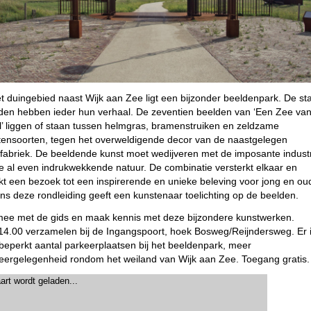
et duingebied naast Wijk aan Zee ligt een bijzonder beeldenpark. De st
den hebben ieder hun verhaal. De zeventien beelden van ‘Een Zee va
l’ liggen of staan tussen helmgras, bramenstruiken en zeldzame
tensoorten, tegen het overweldigende decor van de naastgelegen
lfabriek. De beeldende kunst moet wedijveren met de imposante indust
e al even indrukwekkende natuur. De combinatie versterkt elkaar en
t een bezoek tot een inspirerende en unieke beleving voor jong en ou
ens deze rondleiding geeft een kunstenaar toelichting op de beelden.
ee met de gids en maak kennis met deze bijzondere kunstwerken.
4.00 verzamelen bij de Ingangspoort, hoek Bosweg/Reijndersweg. Er 
beperkt aantal parkeerplaatsen bij het beeldenpark, meer
eergelegenheid rondom het weiland van Wijk aan Zee. Toegang gratis.
art wordt geladen...