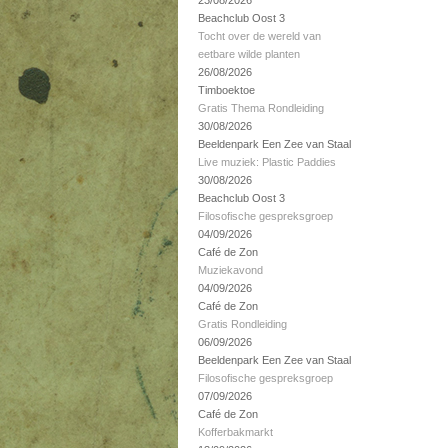
23/08/2026
Beachclub Oost 3
Tocht over de wereld van
eetbare wilde planten
26/08/2026
Timboektoe
Gratis Thema Rondleiding
30/08/2026
Beeldenpark Een Zee van Staal
Live muziek: Plastic Paddies
30/08/2026
Beachclub Oost 3
Filosofische gespreksgroep
04/09/2026
Café de Zon
Muziekavond
04/09/2026
Café de Zon
Gratis Rondleiding
06/09/2026
Beeldenpark Een Zee van Staal
Filosofische gespreksgroep
07/09/2026
Café de Zon
Kofferbakmarkt