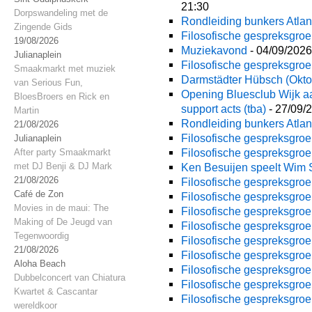
21:30
Dorpswandeling met de
Rondleiding bunkers Atlan
Zingende Gids
Filosofische gespreksgroe
19/08/2026
Muziekavond
- 04/09/2026
Julianaplein
Filosofische gespreksgroe
Smaakmarkt met muziek
Darmstädter Hübsch (Oktob
van Serious Fun,
Opening Bluesclub Wijk a
BloesBroers en Rick en
support acts (tba)
- 27/09/2
Martin
Rondleiding bunkers Atlan
21/08/2026
Filosofische gespreksgroe
Julianaplein
Filosofische gespreksgroe
After party Smaakmarkt
met DJ Benji & DJ Mark
Ken Besuijen speelt Wim
21/08/2026
Filosofische gespreksgroe
Café de Zon
Filosofische gespreksgroe
Movies in de maui: The
Filosofische gespreksgroe
Making of De Jeugd van
Filosofische gespreksgroe
Tegenwoordig
Filosofische gespreksgroe
21/08/2026
Filosofische gespreksgroe
Aloha Beach
Filosofische gespreksgroe
Dubbelconcert van Chiatura
Filosofische gespreksgroe
Kwartet & Cascantar
Filosofische gespreksgroe
wereldkoor