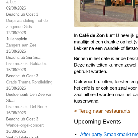
& Lut
09/08/2026
Beachclub Oost 3
Dorpswandeling met de
Zingende Gids
12/08/2026
In
Café de Zon
kunt U heerlijk 
Julianaplein
maaltijd of een drankje op het (v
Zangers aan Zee
Lekker na een wandel- of fietst
15/08/2026
Beachclub SunSea
Binnen in het café is er de besc
Live muziek: Baldado's
Deze activiteiten kunnen zowel 
15/08/2026
gebruikt worden.
Beachclub Oost 3
Ook voor bruiloften, feesten en p
Gratis Thema Rondleiding
het café is er ook een zaal vo
16/08/2026
zaal uitbreid worden naar het c
Beeldenpark Een Zee van
Staal
tussenwand.
Live muziek: Del Norte
< Terug naar restaurants
16/08/2026
Beachclub Oost 3
Upcoming Events
Wandel-orgel-concert
16/08/2026
After party Smaakmarkt me
Sint Odulphuskerk