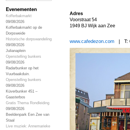
Evenementen
Adres
Kofferbakmarkt
Voorstraat 54
09/08/2026
1949 BJ Wijk aan Zee
Kofferbakmarkt op de
Dorpsweide
Historische dorpswandeling
www.cafedezon.com
| T: 
09/08/2026
Julianaplein
Openstelling bunkers
09/08/2026
Radarbunker op het
Vuurbaakduin.
Openstelling bunkers
09/08/2026
Küverbunker 451 –
Gaasterbos
Gratis Thema Rondleiding
09/08/2026
Beeldenpark Een Zee van
Staal
Live muziek: Annemarieke