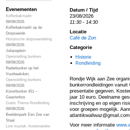
Evenementen
Datum / Tijd
23/08/2026
Kofferbakmarkt
11:30 - 14:30
09/08/2026
Kofferbakmarkt op de
Locatie
Dorpsweide
Café de Zon
Historische dorpswandeling
09/08/2026
Categorie
Julianaplein
Openstelling bunkers
Historie
09/08/2026
Rondleiding
Radarbunker op het
Vuurbaakduin.
Rondje Wijk aan Zee organi
Openstelling bunkers
bunkerrondleidingen vanuit
09/08/2026
presentatie gegeven. Kosten
Küverbunker 451 –
jaar 10 euro. Deelname gesc
Gaasterbos
inschrijving en op eigen ri
Gratis Thema Rondleiding
voor groepen mogelijk. Aanm
09/08/2026
Beeldenpark Een Zee van
atlantikwallwaz@gmail.com
Staal
Voor meer informatie
www.at
Live muziek: Annemarieke