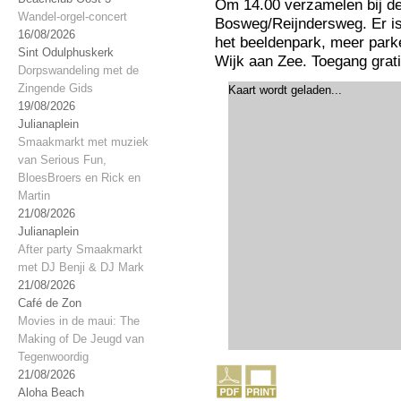
Om 14.00 verzamelen bij de
Wandel-orgel-concert
Bosweg/Reijndersweg. Er is 
16/08/2026
het beeldenpark, meer park
Sint Odulphuskerk
Wijk aan Zee. Toegang grati
Dorpswandeling met de
Zingende Gids
Kaart wordt geladen...
19/08/2026
Julianaplein
Smaakmarkt met muziek
van Serious Fun,
BloesBroers en Rick en
Martin
21/08/2026
Julianaplein
After party Smaakmarkt
met DJ Benji & DJ Mark
21/08/2026
Café de Zon
Movies in de maui: The
Making of De Jeugd van
Tegenwoordig
21/08/2026
Aloha Beach