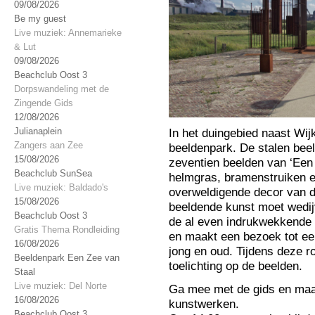
09/08/2026
Be my guest
Live muziek: Annemarieke
& Lut
09/08/2026
Beachclub Oost 3
Dorpswandeling met de
Zingende Gids
12/08/2026
Julianaplein
In het duingebied naast Wijk
Zangers aan Zee
beeldenpark. De stalen bee
15/08/2026
zeventien beelden van ‘Een 
Beachclub SunSea
helmgras, bramenstruiken e
Live muziek: Baldado's
overweldigende decor van d
15/08/2026
beeldende kunst moet wedij
Beachclub Oost 3
de al even indrukwekkende 
Gratis Thema Rondleiding
en maakt een bezoek tot ee
16/08/2026
jong en oud. Tijdens deze r
Beeldenpark Een Zee van
toelichting op de beelden.
Staal
Live muziek: Del Norte
Ga mee met de gids en maa
16/08/2026
kunstwerken.
Beachclub Oost 3