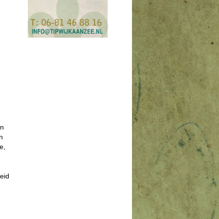
en
n
e,
reid