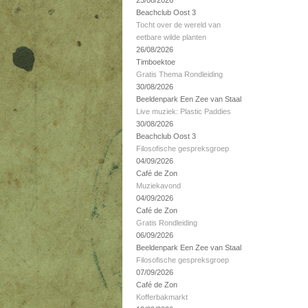
23/08/2026
Beachclub Oost 3
Tocht over de wereld van
eetbare wilde planten
26/08/2026
Timboektoe
Gratis Thema Rondleiding
30/08/2026
Beeldenpark Een Zee van Staal
Live muziek: Plastic Paddies
30/08/2026
Beachclub Oost 3
Filosofische gespreksgroep
04/09/2026
Café de Zon
Muziekavond
04/09/2026
Café de Zon
Gratis Rondleiding
06/09/2026
Beeldenpark Een Zee van Staal
Filosofische gespreksgroep
07/09/2026
Café de Zon
Kofferbakmarkt