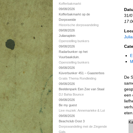
Kofferbakmarkt
09/08/2026
Datu
Kofferbakmarkt op de
31/0
Dorpsweide
17:0
Historische dorpswandeling
09/08/2026
Loca
Julianaplein
Juli
Openstelling bunkers
Cate
09/08/2026
Radarbunker op het
E
Vuurbaakduin.
M
Openstelling bunkers
09/08/2026
Küverbunker 451 – Gaasterbos
De S
Gratis Thema Rondleiding
same
09/08/2026
gesp
Beeldenpark Een Zee van Staal
DJ Bahia Bounce
een 
09/08/2026
lief
Be my guest
verh
Live muziek: Annemarieke & Lut
eten
09/08/2026
Beachclub Oost 3
Ka
Dorpswandeling met de Zingende
Gids