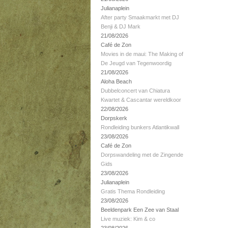
Julianaplein
After party Smaakmarkt met DJ
Benji & DJ Mark
21/08/2026
Café de Zon
Movies in de maui: The Making of
De Jeugd van Tegenwoordig
21/08/2026
Aloha Beach
Dubbelconcert van Chiatura
Kwartet & Cascantar wereldkoor
22/08/2026
Dorpskerk
Rondleiding bunkers Atlantikwall
23/08/2026
Café de Zon
Dorpswandeling met de Zingende
Gids
23/08/2026
Julianaplein
Gratis Thema Rondleiding
23/08/2026
Beeldenpark Een Zee van Staal
Live muziek: Kim & co