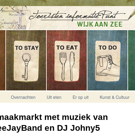
Overnachten
Uit eten
Er op uit
Kunst & Cultuur
maakmarkt met muziek van
eeJayBand en DJ Johny5