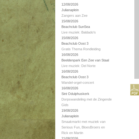
12/08/2026
Julianaplein
Zangers aan Zee
15/08/2026
Beachclub SunSea
Live muziek: Baldado's
15/08/2026
Beachclub Oost 3
Gratis Thema Rondleiding
16/08/2026
Beeldenpark Een Zee van Staal
Live muziek: Del Norte
16/08/2026
Beachclub Oost 3
Wandel-orgel-concert
16/08/2026
Sint Odulphuskerk
Dorpswandeling met de Zingende
Gids
19/08/2026
Julianaplein
Smaakmarkt met muziek van
Serious Fun, BloesBroers en
Rick en Martin
21/08/2026