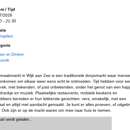
m / Tijd
7/2026
0 - 21:30
tie
anaplein
gorie
ten en Drinken
uziek
maakmarkt in Wijk aan Zee is een traditionele dorpsmarkt waar mens
nkomen om elkaar weer eens echt te ontmoeten. Tijd hebben voor ee
rek, met bekenden, of juist onbekenden, onder het genot van een hapj
drankje en muziek. Plaatselijke restaurants, mobiele keukens en
hebbers bereiden er hun lekkerste gerechten: vers, smakelijk, met een
aal en altijd met aandacht gemaakt. Je kunt er alles proeven, of uitgeb
. Ook zijn er op de markt waren om mee naar huis te nemen.
art wordt geladen...