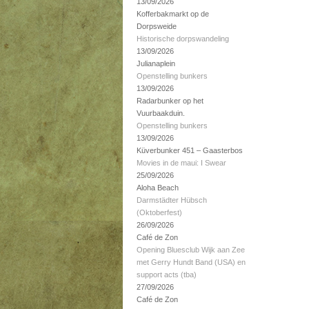
13/09/2026
Kofferbakmarkt op de
Dorpsweide
Historische dorpswandeling
13/09/2026
Julianaplein
Openstelling bunkers
13/09/2026
Radarbunker op het
Vuurbaakduin.
Openstelling bunkers
13/09/2026
Küverbunker 451 – Gaasterbos
Movies in de maui: I Swear
25/09/2026
Aloha Beach
Darmstädter Hübsch
(Oktoberfest)
26/09/2026
Café de Zon
Opening Bluesclub Wijk aan Zee
met Gerry Hundt Band (USA) en
support acts (tba)
27/09/2026
Café de Zon