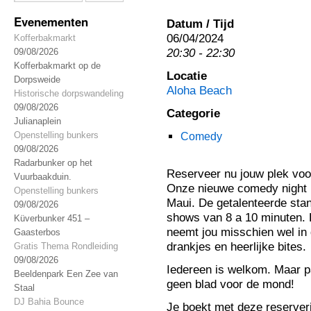
Evenementen
Datum / Tijd
06/04/2024
Kofferbakmarkt
20:30 - 22:30
09/08/2026
Kofferbakmarkt op de
Locatie
Dorpsweide
Aloha Beach
Historische dorpswandeling
09/08/2026
Categorie
Julianaplein
Openstelling bunkers
Comedy
09/08/2026
Radarbunker op het
Reserveer nu jouw plek voo
Vuurbaakduin.
Onze nieuwe comedy night is
Openstelling bunkers
Maui. De getalenteerde sta
09/08/2026
shows van 8 a 10 minuten. 
Küverbunker 451 –
neemt jou misschien wel in
Gaasterbos
drankjes en heerlijke bites.
Gratis Thema Rondleiding
09/08/2026
Iedereen is welkom. Maar 
Beeldenpark Een Zee van
geen blad voor de mond!
Staal
DJ Bahia Bounce
Je boekt met deze reserveri