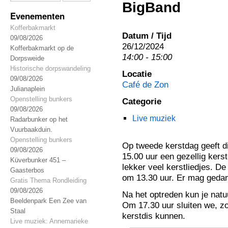
BigBand
Evenementen
Kofferbakmarkt
Datum / Tijd
09/08/2026
26/12/2024
Kofferbakmarkt op de
14:00 - 15:00
Dorpsweide
Historische dorpswandeling
Locatie
09/08/2026
Café de Zon
Julianaplein
Openstelling bunkers
Categorie
09/08/2026
Live muziek
Radarbunker op het
Vuurbaakduin.
Openstelling bunkers
Op tweede kerstdag geeft di
09/08/2026
15.00 uur een gezellig kers
Küverbunker 451 –
lekker veel kerstliedjes. De
Gaasterbos
om 13.30 uur. Er mag geda
Gratis Thema Rondleiding
09/08/2026
Na het optreden kun je natuu
Beeldenpark Een Zee van
Om 17.30 uur sluiten we, z
Staal
kerstdis kunnen.
Live muziek: Annemarieke