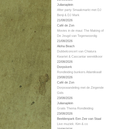
Julianaplein
After party Smaakmarkt met DJ
Benji & DJ Mark
21/08/2026
Café de Zon
Movies in de maui: The Making of
De Jeugd van Tegenwoordig
21/08/2026
Aloha Beach
Dubbelconcert van Chiatura
Kwartet & Cascantar wereldkoor
22/08/2026
Dorpskerk
Rondleiding bunkers Atlantikwall
23/08/2026
Café de Zon
Dorpswandeling met de Zingende
Gids
23/08/2026
Julianaplein
Gratis Thema Rondleiding
23/08/2026
Beeldenpark Een Zee van Staal
Live muziek: Kim & co