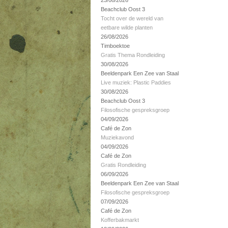
23/08/2026
Beachclub Oost 3
Tocht over de wereld van
eetbare wilde planten
26/08/2026
Timboektoe
Gratis Thema Rondleiding
30/08/2026
Beeldenpark Een Zee van Staal
Live muziek: Plastic Paddies
30/08/2026
Beachclub Oost 3
Filosofische gespreksgroep
04/09/2026
Café de Zon
Muziekavond
04/09/2026
Café de Zon
Gratis Rondleiding
06/09/2026
Beeldenpark Een Zee van Staal
Filosofische gespreksgroep
07/09/2026
Café de Zon
Kofferbakmarkt