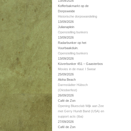
13/09/2026
Kofferbakmarkt op de
Dorpsweide
Historische dorpswandeling
13/09/2026
Julianaplein
Openstelling bunkers
13/09/2026
Radarbunker op het
Vuurbaakduin.
Openstelling bunkers
13/09/2026
Küverbunker 451 – Gaasterbos
Movies in de maui: I Swear
25/09/2026
Aloha Beach
Darmstädter Hübsch
(Oktoberfest)
26/09/2026
Café de Zon
Opening Bluesclub Wijk aan Zee
met Gerry Hundt Band (USA) en
support acts (tba)
27/09/2026
Café de Zon