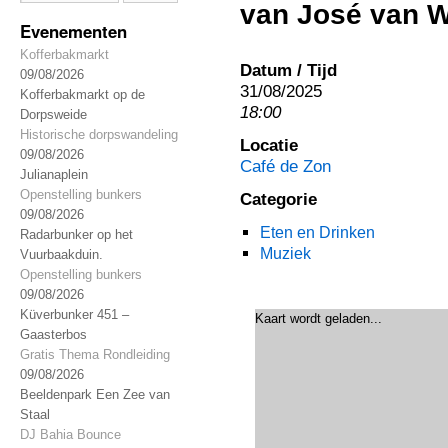
van José van 
Evenementen
Kofferbakmarkt
Datum / Tijd
09/08/2026
31/08/2025
Kofferbakmarkt op de
18:00
Dorpsweide
Historische dorpswandeling
Locatie
09/08/2026
Café de Zon
Julianaplein
Openstelling bunkers
Categorie
09/08/2026
Eten en Drinken
Radarbunker op het
Muziek
Vuurbaakduin.
Openstelling bunkers
09/08/2026
Küverbunker 451 –
Kaart wordt geladen...
Gaasterbos
Gratis Thema Rondleiding
09/08/2026
Beeldenpark Een Zee van
Staal
DJ Bahia Bounce