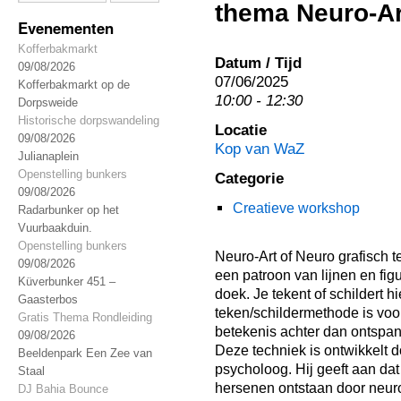
thema Neuro-Ar
Evenementen
Kofferbakmarkt
Datum / Tijd
09/08/2026
07/06/2025
Kofferbakmarkt op de
10:00 - 12:30
Dorpsweide
Historische dorpswandeling
Locatie
09/08/2026
Kop van WaZ
Julianaplein
Openstelling bunkers
Categorie
09/08/2026
Creatieve workshop
Radarbunker op het
Vuurbaakduin.
Openstelling bunkers
Neuro-Art of Neuro grafisch t
09/08/2026
een patroon van lijnen en fig
Küverbunker 451 –
doek. Je tekent of schildert h
Gaasterbos
teken/schildermethode is voor
Gratis Thema Rondleiding
betekenis achter dan ontspan
09/08/2026
Deze techniek is ontwikkelt 
Beeldenpark Een Zee van
psycholoog. Hij geeft aan da
Staal
hersenen ontstaan door neuro
DJ Bahia Bounce