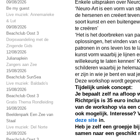
Enkele uitspraken over Neuro
09/08/2026
‘Neuro-Art is een vorm van st
Be my guest
Live muziek: Annemarieke
de hersenen en creëert tevens
& Lut
soort kunst en een buitenge
09/08/2026
te creëren’
Beachclub Oost 3
‘Het is het doorbreken van p
Dorpswandeling met de
oplossingen, het vinden van
Zingende Gids
patronen in ons leven los te 
12/08/2026
kunst vorm waarbij je lijnen 
Julianaplein
willekeurig te laten kennen’
Zangers aan Zee
schilderen waarbij je helemaal
15/08/2026
er zijn in wie je bent en wat j
Beachclub SunSea
Deze workshop wordt gegeve
Live muziek: Baldado's
Tijdelijk uniek concept:
15/08/2026
Je bepaalt zelf na afloop
Beachclub Oost 3
Richtprijs is 35 euro inclu
Gratis Thema Rondleiding
van de workshop via een o
16/08/2026
ook mogelijk.
Interesse? V
Beeldenpark Een Zee van
deze site
in.
Staal
Heb je zelf een groepje bi
Live muziek: Del Norte
samen naar een geschikt 
16/08/2026
Beachclub Oost 3