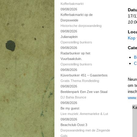
Kofferbakmarkt
09/08/2026
Datu
Kofferbakmarkt op de
17/1
Dorpsweide
10:0
Historische dorpswandeling
09/08/2026
Loca
Julianaplein
Kop
Openstelling bunkers
Cate
09/08/2026
Radarbunker op het
B
Vuurbaakduin.
C
Openstelling bunkers
09/08/2026
Küverbunker 451 – Gaasterbos
Neuro
Gratis Thema Rondleiding
om te
09/08/2026
insch
Beeldenpark Een Zee van Staal
DJ Bahia Bounce
www.
09/08/2026
Ka
Be my guest
Live muziek: Annemarieke & Lut
09/08/2026
Beachclub Oost 3
Dorpswandeling met de Zingende
Gids