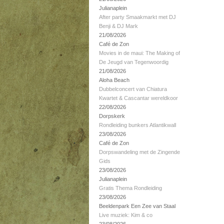
Julianaplein
After party Smaakmarkt met DJ
Benji & DJ Mark
21/08/2026
Café de Zon
Movies in de maui: The Making of
De Jeugd van Tegenwoordig
21/08/2026
Aloha Beach
Dubbelconcert van Chiatura
Kwartet & Cascantar wereldkoor
22/08/2026
Dorpskerk
Rondleiding bunkers Atlantikwall
23/08/2026
Café de Zon
Dorpswandeling met de Zingende
Gids
23/08/2026
Julianaplein
Gratis Thema Rondleiding
23/08/2026
Beeldenpark Een Zee van Staal
Live muziek: Kim & co