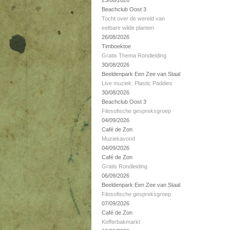
23/08/2026
Beachclub Oost 3
Tocht over de wereld van
eetbare wilde planten
26/08/2026
Timboektoe
Gratis Thema Rondleiding
30/08/2026
Beeldenpark Een Zee van Staal
Live muziek: Plastic Paddies
30/08/2026
Beachclub Oost 3
Filosofische gespreksgroep
04/09/2026
Café de Zon
Muziekavond
04/09/2026
Café de Zon
Gratis Rondleiding
06/09/2026
Beeldenpark Een Zee van Staal
Filosofische gespreksgroep
07/09/2026
Café de Zon
Kofferbakmarkt