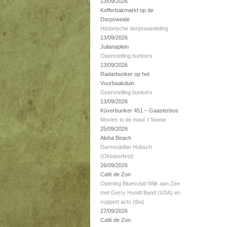
13/09/2026
Kofferbakmarkt op de
Dorpsweide
Historische dorpswandeling
13/09/2026
Julianaplein
Openstelling bunkers
13/09/2026
Radarbunker op het
Vuurbaakduin.
Openstelling bunkers
13/09/2026
Küverbunker 451 – Gaasterbos
Movies in de maui: I Swear
25/09/2026
Aloha Beach
Darmstädter Hübsch
(Oktoberfest)
26/09/2026
Café de Zon
Opening Bluesclub Wijk aan Zee
met Gerry Hundt Band (USA) en
support acts (tba)
27/09/2026
Café de Zon