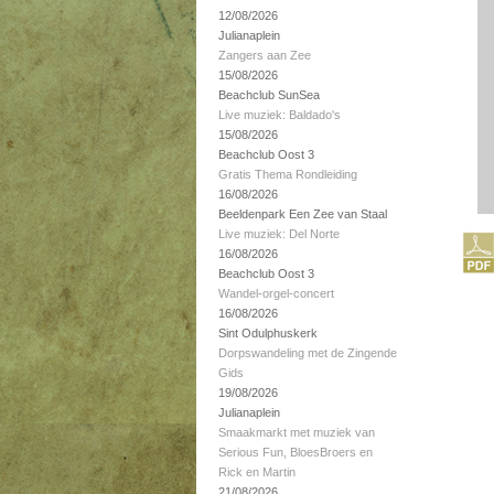
12/08/2026
Julianaplein
Zangers aan Zee
15/08/2026
Beachclub SunSea
Live muziek: Baldado's
15/08/2026
Beachclub Oost 3
Gratis Thema Rondleiding
16/08/2026
Beeldenpark Een Zee van Staal
Live muziek: Del Norte
16/08/2026
Beachclub Oost 3
Wandel-orgel-concert
16/08/2026
Sint Odulphuskerk
Dorpswandeling met de Zingende
Gids
19/08/2026
Julianaplein
Smaakmarkt met muziek van
Serious Fun, BloesBroers en
Rick en Martin
21/08/2026