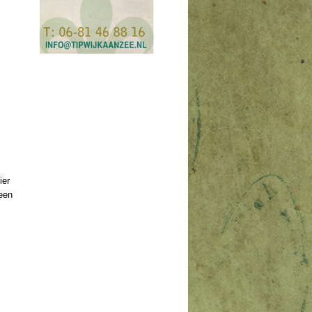
ier
 een