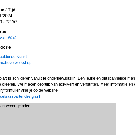
m / Tijd
1/2024
0 - 12:30
tie
 van WaZ
gorie
eeldende Kunst
reatieve workshop
-art is schilderen vanuit je onderbewustzijn. Een leuke en ontspannende man
 creëren. We maken gebruik van acrylverf en verfstiften. Meer informatie en
rijfformulier vind je op de website:
delsassoartendesign.nl
art wordt geladen...