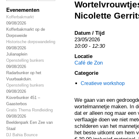
Wortelvrouwtje
Evenementen
Nicolette Gerri
Kofferbakmarkt
09/08/2026
Kofferbakmarkt op de
Datum / Tijd
Dorpsweide
23/05/2026
Historische dorpswandeling
10:00 - 12:30
09/08/2026
Julianaplein
Locatie
Openstelling bunkers
Café de Zon
09/08/2026
Categorie
Radarbunker op het
Vuurbaakduin.
Creatieve workshop
Openstelling bunkers
09/08/2026
Küverbunker 451 –
We gaan van een gedroogde 
Gaasterbos
wortelmannetje maken. In 
Gratis Thema Rondleiding
dat er alleen nog maar een 
09/08/2026
verflaagje doen we niet met
Beeldenpark Een Zee van
schilderen van het mannetje
Staal
het beste uitkomt om hem ve
DJ Bahia Bounce