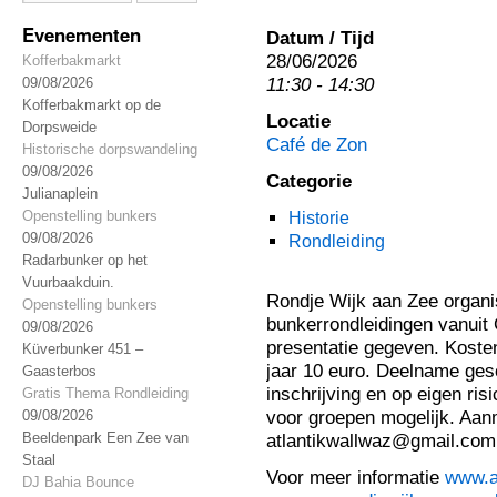
Evenementen
Datum / Tijd
28/06/2026
Kofferbakmarkt
11:30 - 14:30
09/08/2026
Kofferbakmarkt op de
Locatie
Dorpsweide
Café de Zon
Historische dorpswandeling
09/08/2026
Categorie
Julianaplein
Openstelling bunkers
Historie
09/08/2026
Rondleiding
Radarbunker op het
Vuurbaakduin.
Rondje Wijk aan Zee organi
Openstelling bunkers
bunkerrondleidingen vanuit
09/08/2026
presentatie gegeven. Kosten
Küverbunker 451 –
jaar 10 euro. Deelname gesc
Gaasterbos
inschrijving en op eigen ri
Gratis Thema Rondleiding
voor groepen mogelijk. Aanm
09/08/2026
Beeldenpark Een Zee van
atlantikwallwaz@gmail.com
Staal
Voor meer informatie
www.at
DJ Bahia Bounce