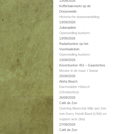
13/09/2026
Kofferbakmarkt op de
Dorpsweide
Historische dorpswandeling
13/09/2026
Julianaplein
Openstelling bunkers
13/09/2026
Radarbunker op het
Vuurbaakduin.
Openstelling bunkers
13/09/2026
Küverbunker 451 – Gaasterbos
Movies in de maui: I Swear
25/09/2026
Aloha Beach
Darmstädter Hübsch
(Oktoberfest)
26/09/2026
Café de Zon
Opening Bluesclub Wijk aan Zee
met Gerry Hundt Band (USA) en
support acts (tba)
27/09/2026
Café de Zon