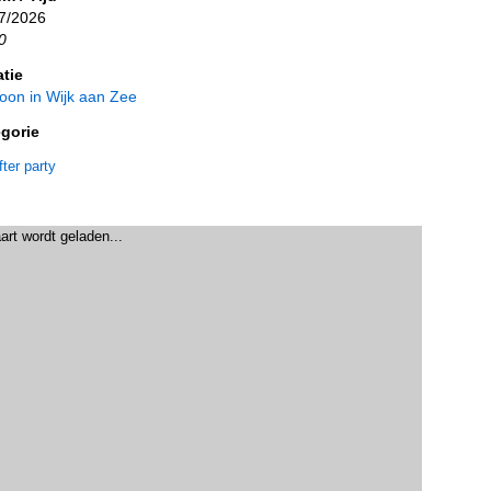
7/2026
0
tie
on in Wijk aan Zee
gorie
fter party
art wordt geladen...