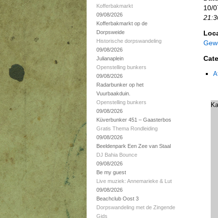
Kofferbakmarkt
10/0
09/08/2026
21:3
Kofferbakmarkt op de
Dorpsweide
Loca
Historische dorpswandeling
Gewo
09/08/2026
Cate
Julianaplein
Openstelling bunkers
A
09/08/2026
Radarbunker op het
Vuurbaakduin.
Openstelling bunkers
Ka
09/08/2026
Küverbunker 451 – Gaasterbos
Gratis Thema Rondleiding
09/08/2026
Beeldenpark Een Zee van Staal
DJ Bahia Bounce
09/08/2026
Be my guest
Live muziek: Annemarieke & Lut
09/08/2026
Beachclub Oost 3
Dorpswandeling met de Zingende
Gids