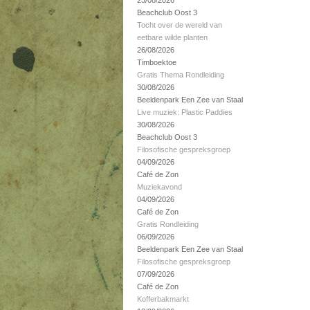
23/08/2026
Beachclub Oost 3
Tocht over de wereld van
eetbare wilde planten
26/08/2026
Timboektoe
Gratis Thema Rondleiding
30/08/2026
Beeldenpark Een Zee van Staal
Live muziek: Plastic Paddies
30/08/2026
Beachclub Oost 3
Filosofische gespreksgroep
04/09/2026
Café de Zon
Muziekavond
04/09/2026
Café de Zon
Gratis Rondleiding
06/09/2026
Beeldenpark Een Zee van Staal
Filosofische gespreksgroep
07/09/2026
Café de Zon
Kofferbakmarkt