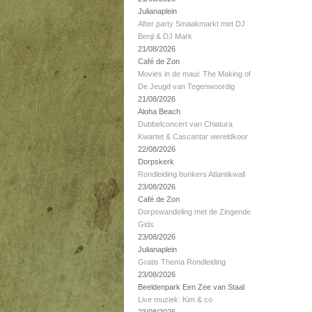
Julianaplein
After party Smaakmarkt met DJ
Benji & DJ Mark
21/08/2026
Café de Zon
Movies in de maui: The Making of
De Jeugd van Tegenwoordig
21/08/2026
Aloha Beach
Dubbelconcert van Chiatura
Kwartet & Cascantar wereldkoor
22/08/2026
Dorpskerk
Rondleiding bunkers Atlantikwall
23/08/2026
Café de Zon
Dorpswandeling met de Zingende
Gids
23/08/2026
Julianaplein
Gratis Thema Rondleiding
23/08/2026
Beeldenpark Een Zee van Staal
Live muziek: Kim & co