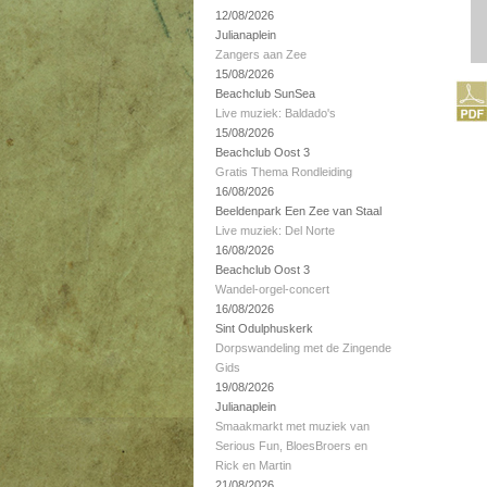
12/08/2026
Julianaplein
Zangers aan Zee
15/08/2026
Beachclub SunSea
Live muziek: Baldado's
15/08/2026
Beachclub Oost 3
Gratis Thema Rondleiding
16/08/2026
Beeldenpark Een Zee van Staal
Live muziek: Del Norte
16/08/2026
Beachclub Oost 3
Wandel-orgel-concert
16/08/2026
Sint Odulphuskerk
Dorpswandeling met de Zingende
Gids
19/08/2026
Julianaplein
Smaakmarkt met muziek van
Serious Fun, BloesBroers en
Rick en Martin
21/08/2026