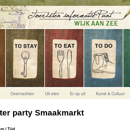
Overnachten
Uit eten
Er op uit
Kunst & Cultuur
ter party Smaakmarkt
m / Tijd