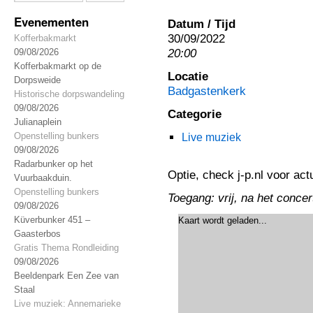
Evenementen
Datum / Tijd
30/09/2022
Kofferbakmarkt
20:00
09/08/2026
Kofferbakmarkt op de
Locatie
Dorpsweide
Badgastenkerk
Historische dorpswandeling
09/08/2026
Categorie
Julianaplein
Openstelling bunkers
Live muziek
09/08/2026
Radarbunker op het
Optie, check j-p.nl voor actu
Vuurbaakduin.
Openstelling bunkers
Toegang: vrij, na het concert
09/08/2026
Küverbunker 451 –
Kaart wordt geladen...
Gaasterbos
Gratis Thema Rondleiding
09/08/2026
Beeldenpark Een Zee van
Staal
Live muziek: Annemarieke