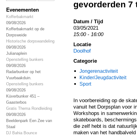
gevorderden 7 t
Evenementen
Kofferbakmarkt
Datum / Tijd
09/08/2026
03/05/2021
Kofferbakmarkt op de
15:00 - 16:00
Dorpsweide
Historische dorpswandeling
Locatie
09/08/2026
Doolhof
Julianaplein
Openstelling bunkers
Categorie
09/08/2026
Jongerenactiviteit
Radarbunker op het
Kinder/Jeugdactiviteit
Vuurbaakduin.
Sport
Openstelling bunkers
09/08/2026
Küverbunker 451 –
In voorbereiding op de ska
Gaasterbos
vanuit het Dorpsplan voor i
Gratis Thema Rondleiding
Workshops in samenwerking
09/08/2026
skateboards, beschermings
Beeldenpark Een Zee van
die zelf hebt is dat natuurl
Staal
maken van het handbalveld
DJ Bahia Bounce