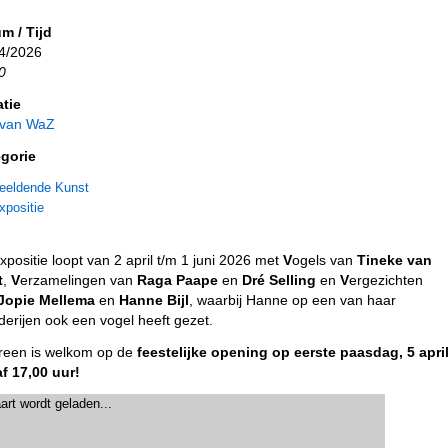
m / Tijd
4/2026
0
tie
 van WaZ
gorie
eeldende Kunst
xpositie
xpositie loopt van 2 april t/m 1 juni 2026 met
V
ogels van
Tineke van
t
,
V
erzamelingen van
Raga Paape
en
Dré Selling
en
V
ergezichten
Jopie Mellema
en
Hanne Bijl
, waarbij Hanne op een van haar
lderijen ook een vogel heeft gezet.
reen is welkom op de
feestelijke opening op eerste paasdag, 5 apri
f 17,00 uur!
art wordt geladen...