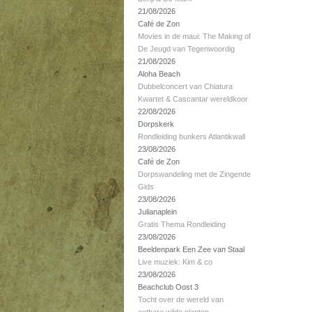
21/08/2026
Café de Zon
Movies in de maui: The Making of
De Jeugd van Tegenwoordig
21/08/2026
Aloha Beach
Dubbelconcert van Chiatura
Kwartet & Cascantar wereldkoor
22/08/2026
Dorpskerk
Rondleiding bunkers Atlantikwall
23/08/2026
Café de Zon
Dorpswandeling met de Zingende
Gids
23/08/2026
Julianaplein
Gratis Thema Rondleiding
23/08/2026
Beeldenpark Een Zee van Staal
Live muziek: Kim & co
23/08/2026
Beachclub Oost 3
Tocht over de wereld van