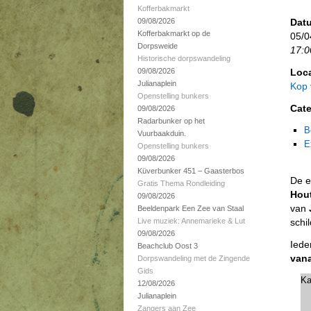
Kofferbakmarkt
09/08/2026
Datu
Kofferbakmarkt op de
05/0
Dorpsweide
17:0
Historische dorpswandeling
09/08/2026
Loca
Julianaplein
Kop
Openstelling bunkers
Cate
09/08/2026
Radarbunker op het
B
Vuurbaakduin.
E
Openstelling bunkers
09/08/2026
Küverbunker 451 – Gaasterbos
De e
Gratis Thema Rondleiding
Hou
09/08/2026
van
Beeldenpark Een Zee van Staal
Live muziek: Annemarieke & Lut
schi
09/08/2026
Iede
Beachclub Oost 3
vana
Dorpswandeling met de Zingende
Gids
Ka
12/08/2026
Julianaplein
Zangers aan Zee