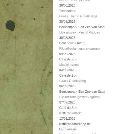
eetbare wilde planten
26/08/2026
Timboektoe
Gratis Thema Rondleiding
30/08/2026
Beeldenpark Een Zee van Staal
Live muziek: Plastic Paddies
30/08/2026
Beachclub Oost 3
Filosofische gespreksgroep
04/09/2026
Café de Zon
Muziekavond
04/09/2026
Café de Zon
Gratis Rondleiding
06/09/2026
Beeldenpark Een Zee van Staal
Filosofische gespreksgroep
07/09/2026
Café de Zon
Kofferbakmarkt
13/09/2026
Kofferbakmarkt op de
Dorpsweide