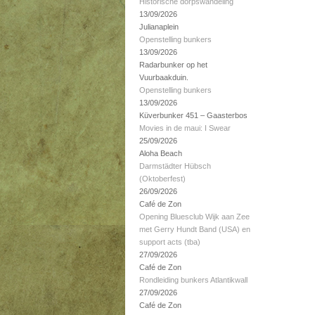
Historische dorpswandeling
13/09/2026
Julianaplein
Openstelling bunkers
13/09/2026
Radarbunker op het
Vuurbaakduin.
Openstelling bunkers
13/09/2026
Küverbunker 451 – Gaasterbos
Movies in de maui: I Swear
25/09/2026
Aloha Beach
Darmstädter Hübsch
(Oktoberfest)
26/09/2026
Café de Zon
Opening Bluesclub Wijk aan Zee
met Gerry Hundt Band (USA) en
support acts (tba)
27/09/2026
Café de Zon
Rondleiding bunkers Atlantikwall
27/09/2026
Café de Zon