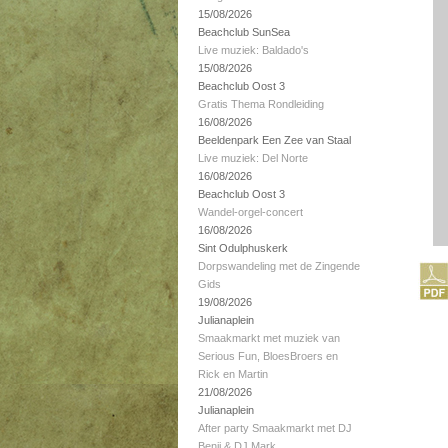
15/08/2026
Beachclub SunSea
Live muziek: Baldado's
15/08/2026
Beachclub Oost 3
Gratis Thema Rondleiding
16/08/2026
Beeldenpark Een Zee van Staal
Live muziek: Del Norte
16/08/2026
Beachclub Oost 3
Wandel-orgel-concert
16/08/2026
Sint Odulphuskerk
Dorpswandeling met de Zingende
Gids
19/08/2026
Julianaplein
Smaakmarkt met muziek van
Serious Fun, BloesBroers en
Rick en Martin
21/08/2026
Julianaplein
After party Smaakmarkt met DJ
Benji & DJ Mark