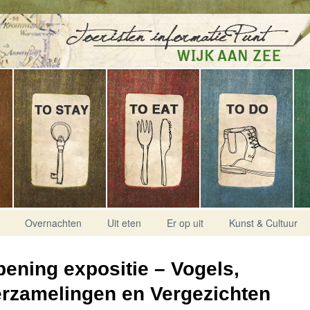
Overnachten
Uit eten
Er op uit
Kunst & Cultuur
ening expositie – Vogels,
rzamelingen en Vergezichten