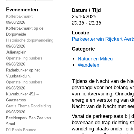
Evenementen
Datum / Tijd
25/10/2025
Kofferbakmarkt
20:15 - 21:15
09/08/2026
Kofferbakmarkt op de
Locatie
Dorpsweide
Parkeerterrein Rijckert Aer
Historische dorpswandeling
09/08/2026
Categorie
Julianaplein
Openstelling bunkers
Natuur en Milieu
09/08/2026
Wandelen
Radarbunker op het
Vuurbaakduin.
Tijdens de Nacht van de Nac
Openstelling bunkers
gevraagd voor het belang v
09/08/2026
van lichtvervuiling. Onnodig
Küverbunker 451 –
energie en verstoring van d
Gaasterbos
Nacht van de Nacht met ee
Gratis Thema Rondleiding
09/08/2026
Vanaf de parkeerplaats bij 
Beeldenpark Een Zee van
bovenaan de trap richting s
Staal
wandeling plaats onder leid
DJ Bahia Bounce