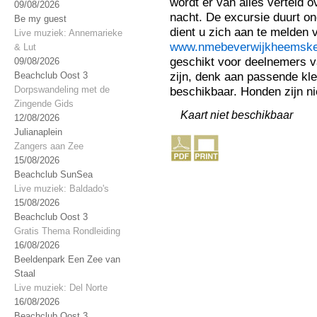
wordt er van alles verteld ov
09/08/2026
nacht. De excursie duurt o
Be my guest
dient u zich aan te melden 
Live muziek: Annemarieke
www.nmebeverwijkheemsker
& Lut
geschikt voor deelnemers va
09/08/2026
zijn, denk aan passende kled
Beachclub Oost 3
Dorpswandeling met de
beschikbaar. Honden zijn ni
Zingende Gids
Kaart niet beschikbaar
12/08/2026
Julianaplein
Zangers aan Zee
15/08/2026
Beachclub SunSea
Live muziek: Baldado's
15/08/2026
Beachclub Oost 3
Gratis Thema Rondleiding
16/08/2026
Beeldenpark Een Zee van
Staal
Live muziek: Del Norte
16/08/2026
Beachclub Oost 3