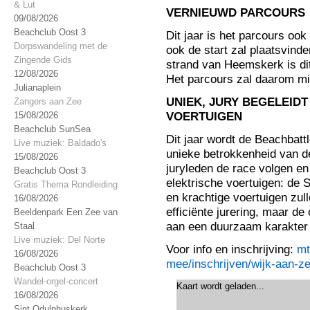
& Lut
VERNIEUWD PARCOURS
09/08/2026
Beachclub Oost 3
Dit jaar is het parcours ook
Dorpswandeling met de
ook de start zal plaatsvind
Zingende Gids
strand van Heemskerk is di
12/08/2026
Het parcours zal daarom min
Julianaplein
UNIEK, JURY BEGELEIDT
Zangers aan Zee
VOERTUIGEN
15/08/2026
Beachclub SunSea
Dit jaar wordt de Beachbatt
Live muziek: Baldado's
unieke betrokkenheid van de
15/08/2026
juryleden de race volgen en 
Beachclub Oost 3
elektrische voertuigen: de 
Gratis Thema Rondleiding
en krachtige voertuigen zul
16/08/2026
efficiënte jurering, maar de
Beeldenpark Een Zee van
aan een duurzaam karakter
Staal
Live muziek: Del Norte
Voor info en inschrijving:
mt
16/08/2026
mee/inschrijven/wijk-aan-ze
Beachclub Oost 3
Wandel-orgel-concert
Kaart wordt geladen...
16/08/2026
Sint Odulphuskerk