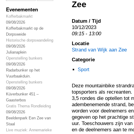
Zee
Evenementen
Kofferbakmarkt
Datum / Tijd
09/08/2026
10/12/2023
Kofferbakmarkt op de
09:15 - 13:00
Dorpsweide
Historische dorpswandeling
Locatie
09/08/2026
Strand van Wijk aan Zee
Julianaplein
Openstelling bunkers
Categorie
09/08/2026
Sport
Radarbunker op het
Vuurbaakduin.
Openstelling bunkers
Deze mountainbike strandra
09/08/2026
topsporters als recreanten.
Küverbunker 451 –
3,5 rondes die optellen tot 
Gaasterbos
adembenemende strand, belo
Gratis Thema Rondleiding
worden voor deelnemers en 
09/08/2026
gegeven op het prachtige s
Beeldenpark Een Zee van
uur. Toeschouwers zijn van
Staal
en de deelnemers aan te m
Live muziek: Annemarieke