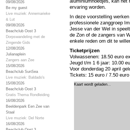
aluminiumhoedjes, kan het n
09/08/2026
ervaring worden.
Be my guest
Live muziek: Annemarieke
In deze voorstelling werke
& Lut
professionele zanggroep Im
09/08/2026
Jesse van der Wel in speelt
Beachclub Oost 3
de Zon of de zangers van 
Dorpswandeling met de
enkele reden om dit te will
Zingende Gids
12/08/2026
Ticketprijzen
Julianaplein
Volwassenen: 18.50 euro ex
Zangers aan Zee
Jeugd t/m 1 6 jaar: 10.00 e
15/08/2026
Voor donderdag 20 april geld
Beachclub SunSea
Tickets: 15 euro / 7.50 euro
Live muziek: Baldado's
15/08/2026
Kaart wordt geladen...
Beachclub Oost 3
Gratis Thema Rondleiding
16/08/2026
Beeldenpark Een Zee van
Staal
Live muziek: Del Norte
16/08/2026
Beachclub Oost 3