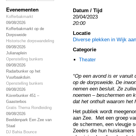
Evenementen
Datum / Tijd
20/04/2023
Kofferbakmarkt
20:00
09/08/2026
Kofferbakmarkt op de
Locatie
Dorpsweide
Diverse plekken in Wijk aa
Historische dorpswandeling
09/08/2026
Categorie
Julianaplein
Openstelling bunkers
Theater
09/08/2026
Radarbunker op het
“Op een avond is er vanuit 
Vuurbaakduin.
op de dorpsweide. De inwon
Openstelling bunkers
nemen een besluit. Ze zullen
09/08/2026
noemen – beschermen en kost
Küverbunker 451 –
dat het onthult waarom het
Gaasterbos
Gratis Thema Rondleiding
Het publiek wordt meegenom
09/08/2026
aan Zee. Met een groep van
Beeldenpark Een Zee van
de schermen, een vleugje sc
Staal
Zeeërs die hun huiskamers o
DJ Bahia Bounce