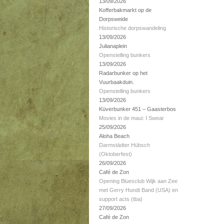
13/09/2026
Kofferbakmarkt op de
Dorpsweide
Historische dorpswandeling
13/09/2026
Julianaplein
Openstelling bunkers
13/09/2026
Radarbunker op het
Vuurbaakduin.
Openstelling bunkers
13/09/2026
Küverbunker 451 – Gaasterbos
Movies in de maui: I Swear
25/09/2026
Aloha Beach
Darmstädter Hübsch
(Oktoberfest)
26/09/2026
Café de Zon
Opening Bluesclub Wijk aan Zee
met Gerry Hundt Band (USA) en
support acts (tba)
27/09/2026
Café de Zon