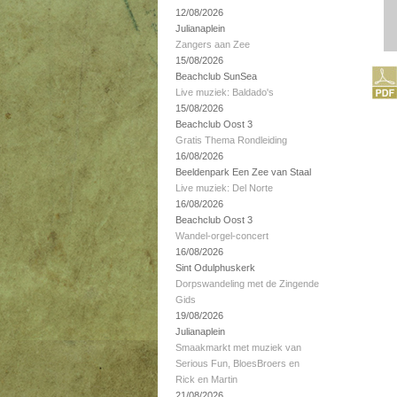
12/08/2026
Julianaplein
Zangers aan Zee
15/08/2026
Beachclub SunSea
Live muziek: Baldado's
15/08/2026
Beachclub Oost 3
Gratis Thema Rondleiding
16/08/2026
Beeldenpark Een Zee van Staal
Live muziek: Del Norte
16/08/2026
Beachclub Oost 3
Wandel-orgel-concert
16/08/2026
Sint Odulphuskerk
Dorpswandeling met de Zingende
Gids
19/08/2026
Julianaplein
Smaakmarkt met muziek van
Serious Fun, BloesBroers en
Rick en Martin
21/08/2026