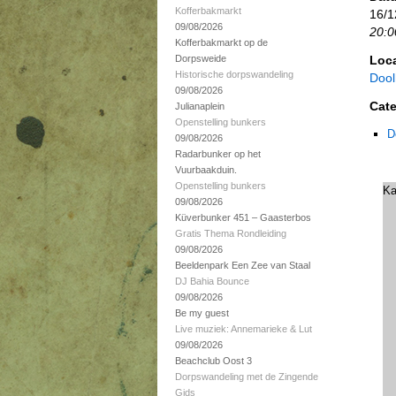
Kofferbakmarkt
16/1
09/08/2026
20:0
Kofferbakmarkt op de
Dorpsweide
Loca
Historische dorpswandeling
Dool
09/08/2026
Cate
Julianaplein
Openstelling bunkers
D
09/08/2026
Radarbunker op het
Vuurbaakduin.
Openstelling bunkers
Ka
09/08/2026
Küverbunker 451 – Gaasterbos
Gratis Thema Rondleiding
09/08/2026
Beeldenpark Een Zee van Staal
DJ Bahia Bounce
09/08/2026
Be my guest
Live muziek: Annemarieke & Lut
09/08/2026
Beachclub Oost 3
Dorpswandeling met de Zingende
Gids