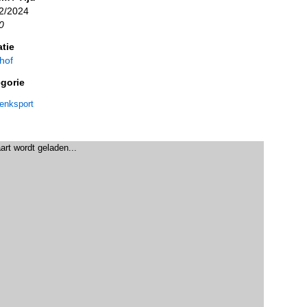
2/2024
0
tie
hof
gorie
enksport
art wordt geladen...