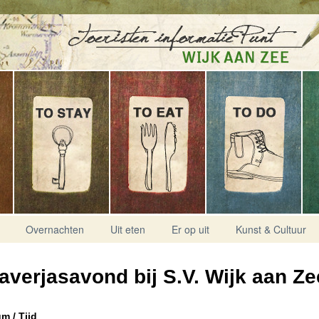
Overnachten
Uit eten
Er op uit
Kunst & Cultuur
averjasavond bij S.V. Wijk aan Ze
m / Tijd