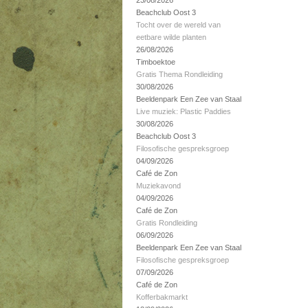
23/08/2026
Beachclub Oost 3
Tocht over de wereld van
eetbare wilde planten
26/08/2026
Timboektoe
Gratis Thema Rondleiding
30/08/2026
Beeldenpark Een Zee van Staal
Live muziek: Plastic Paddies
30/08/2026
Beachclub Oost 3
Filosofische gespreksgroep
04/09/2026
Café de Zon
Muziekavond
04/09/2026
Café de Zon
Gratis Rondleiding
06/09/2026
Beeldenpark Een Zee van Staal
Filosofische gespreksgroep
07/09/2026
Café de Zon
Kofferbakmarkt