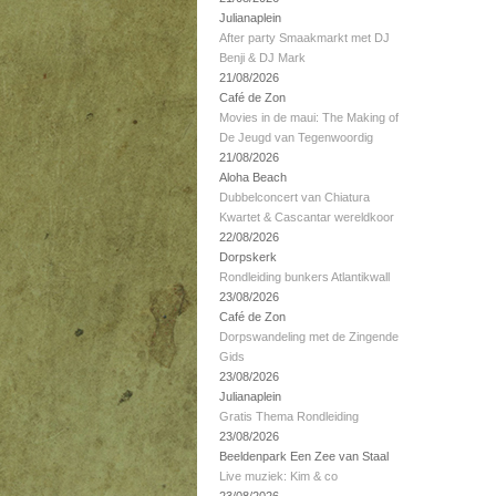
Julianaplein
After party Smaakmarkt met DJ
Benji & DJ Mark
21/08/2026
Café de Zon
Movies in de maui: The Making of
De Jeugd van Tegenwoordig
21/08/2026
Aloha Beach
Dubbelconcert van Chiatura
Kwartet & Cascantar wereldkoor
22/08/2026
Dorpskerk
Rondleiding bunkers Atlantikwall
23/08/2026
Café de Zon
Dorpswandeling met de Zingende
Gids
23/08/2026
Julianaplein
Gratis Thema Rondleiding
23/08/2026
Beeldenpark Een Zee van Staal
Live muziek: Kim & co