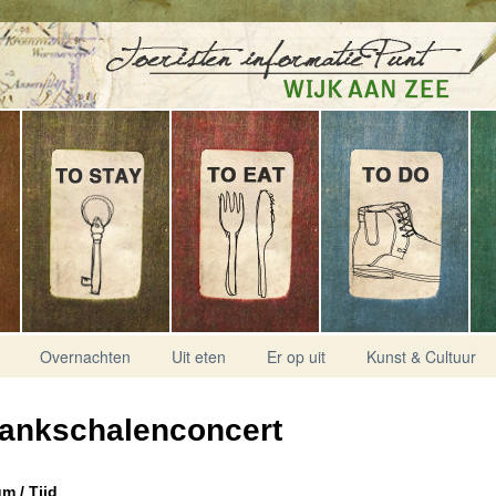
Overnachten
Uit eten
Er op uit
Kunst & Cultuur
ankschalenconcert
m / Tijd