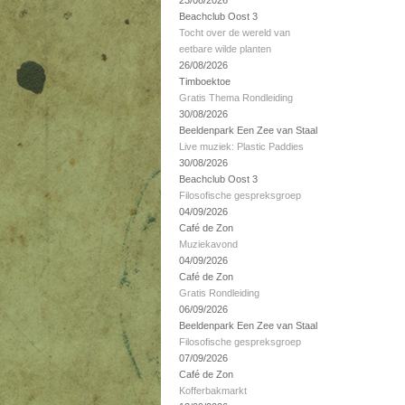
23/08/2026
Beachclub Oost 3
Tocht over de wereld van
eetbare wilde planten
26/08/2026
Timboektoe
Gratis Thema Rondleiding
30/08/2026
Beeldenpark Een Zee van Staal
Live muziek: Plastic Paddies
30/08/2026
Beachclub Oost 3
Filosofische gespreksgroep
04/09/2026
Café de Zon
Muziekavond
04/09/2026
Café de Zon
Gratis Rondleiding
06/09/2026
Beeldenpark Een Zee van Staal
Filosofische gespreksgroep
07/09/2026
Café de Zon
Kofferbakmarkt