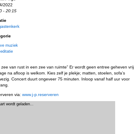
4/2022
0 - 20:15
tie
astenkerk
gorie
ive muziek
editatie
 zee van rust in een zee van ruimte” Er wordt geen entree geheven vri
rage na afloop is welkom. Kies zelf je plekje; matten, stoelen, sofa’s
ezig. Concert duurt ongeveer 75 minuten. Inloop vanaf half uur voor
ang.
rveren via:
www.j-p.reserveren
art wordt geladen...