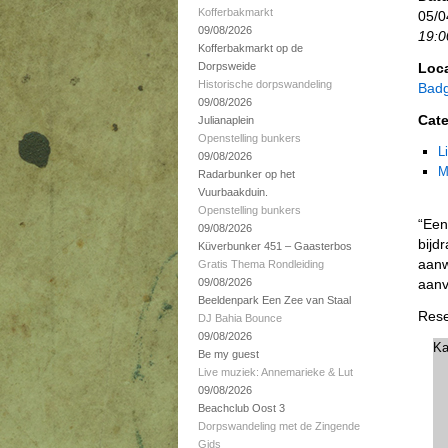
Kofferbakmarkt
05/0
09/08/2026
19:0
Kofferbakmarkt op de
Dorpsweide
Loca
Historische dorpswandeling
Badg
09/08/2026
Cate
Julianaplein
Openstelling bunkers
L
09/08/2026
M
Radarbunker op het
Vuurbaakduin.
Openstelling bunkers
“Een
09/08/2026
bijd
Küverbunker 451 – Gaasterbos
aanw
Gratis Thema Rondleiding
09/08/2026
aanv
Beeldenpark Een Zee van Staal
Rese
DJ Bahia Bounce
09/08/2026
Ka
Be my guest
Live muziek: Annemarieke & Lut
09/08/2026
Beachclub Oost 3
Dorpswandeling met de Zingende
Gids