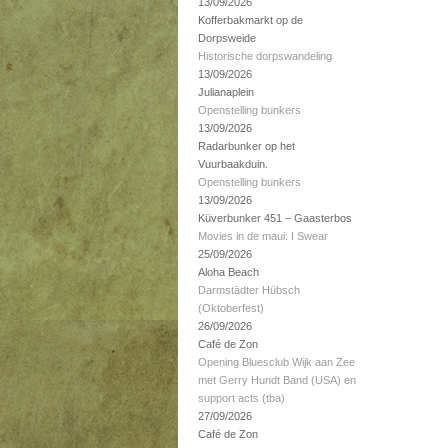
13/09/2026
Kofferbakmarkt op de
Dorpsweide
Historische dorpswandeling
13/09/2026
Julianaplein
Openstelling bunkers
13/09/2026
Radarbunker op het
Vuurbaakduin.
Openstelling bunkers
13/09/2026
Küverbunker 451 – Gaasterbos
Movies in de maui: I Swear
25/09/2026
Aloha Beach
Darmstädter Hübsch
(Oktoberfest)
26/09/2026
Café de Zon
Opening Bluesclub Wijk aan Zee
met Gerry Hundt Band (USA) en
support acts (tba)
27/09/2026
Café de Zon