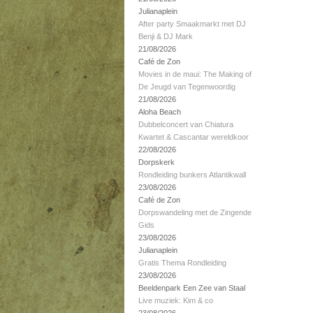
Julianaplein
After party Smaakmarkt met DJ
Benji & DJ Mark
21/08/2026
Café de Zon
Movies in de maui: The Making of
De Jeugd van Tegenwoordig
21/08/2026
Aloha Beach
Dubbelconcert van Chiatura
Kwartet & Cascantar wereldkoor
22/08/2026
Dorpskerk
Rondleiding bunkers Atlantikwall
23/08/2026
Café de Zon
Dorpswandeling met de Zingende
Gids
23/08/2026
Julianaplein
Gratis Thema Rondleiding
23/08/2026
Beeldenpark Een Zee van Staal
Live muziek: Kim & co