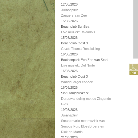
12/08/2026
Julianaplein
Zangers aan Zee
15/08/2026
Beachclub SunSea
Live muziek: Baldado's
15/08/2026
Beachclub Oost 3
Gratis Thema Rondleiding
16/08/2026
Beeldenpark Een Zee van Staal
Live muziek: Del Norte
16/08/2026
Beachclub Oost 3
Wandel-orgel-concert
16/08/2026
Sint Odulphuskerk
Dorpswandeling met de Zingende
Gids
19/08/2026
Julianaplein
Smaakmarkt met muziek van
Serious Fun, BloesBroers en
Rick en Martin
21/08/2026