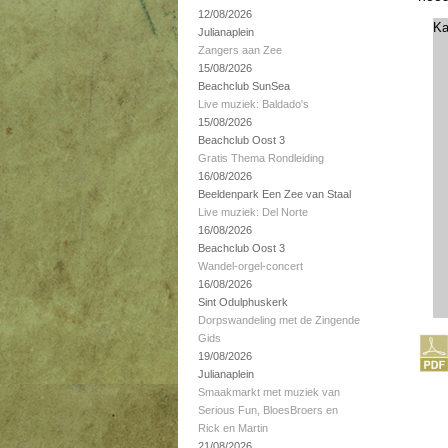
12/08/2026
Ka
Julianaplein
Zangers aan Zee
15/08/2026
Beachclub SunSea
Live muziek: Baldado's
15/08/2026
Beachclub Oost 3
Gratis Thema Rondleiding
16/08/2026
Beeldenpark Een Zee van Staal
Live muziek: Del Norte
16/08/2026
Beachclub Oost 3
Wandel-orgel-concert
16/08/2026
Sint Odulphuskerk
Dorpswandeling met de Zingende
Gids
19/08/2026
Julianaplein
Smaakmarkt met muziek van
Serious Fun, BloesBroers en
Rick en Martin
21/08/2026