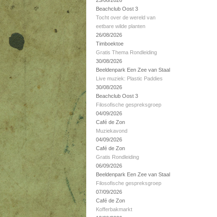
23/08/2026
Beachclub Oost 3
Tocht over de wereld van
eetbare wilde planten
26/08/2026
Timboektoe
Gratis Thema Rondleiding
30/08/2026
Beeldenpark Een Zee van Staal
Live muziek: Plastic Paddies
30/08/2026
Beachclub Oost 3
Filosofische gespreksgroep
04/09/2026
Café de Zon
Muziekavond
04/09/2026
Café de Zon
Gratis Rondleiding
06/09/2026
Beeldenpark Een Zee van Staal
Filosofische gespreksgroep
07/09/2026
Café de Zon
Kofferbakmarkt