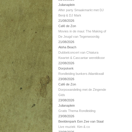
Julianaplein
After party Smaakmarkt met DJ
Benji & DJ Mark
21/08/2026
Café de Zon
Movies in de maui: The Making of
De Jeugd van Tegenwoordig
21/08/2026
Aloha Beach
Dubbelconcert van Chiatura
Kwartet & Cascantar wereldkoor
22/08/2026
Dorpskerk
Rondleiding bunkers Atlantikwall
23/08/2026
Café de Zon
Dorpswandeling met de Zingende
Gids
23/08/2026
Julianaplein
Gratis Thema Rondleiding
23/08/2026
Beeldenpark Een Zee van Staal
Live muziek: Kim & co