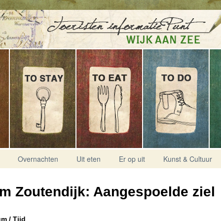
Overnachten
Uit eten
Er op uit
Kunst & Cultuur
m Zoutendijk: Aangespoelde ziel
m / Tijd