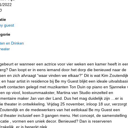
1/2022
0
tie
y guest
gorie
ten en Drinken
heater
gebeurt er wanneer een actrice voor vier weken een kamer heeft in ee
erg? Dan loopt er in eens iemand door het dorp die benieuwd naar de
en en zich afvraagt “waar vinden we elkaar?” Dit is wat Kim Zoutendij
t en haar artist in residence bij Be my Guest blijkt een ideale uitvalsbasi
heeft contacten gelegd met muzikanten Ton Duin op piano en Sjanneke
en op viool, kostuummaakster, Martina van Studio einzelteil en
mentaire maker Jan van der Land. Dus het mag duidelijk zijn …er is
tie theater in ontwikkeling. Vrijdag 25 november, inloop 18 uur, verzorgt
Zoutendijk en de medewerkers van het eetlokaal Be my Guest een
d theater inclusief een 3 gangen menu. Het concept, de samenstelling
ocatie , vormen een uniek decor. Benieuwd? Dan is reserveren
zakelijk, er is beperkt plek.