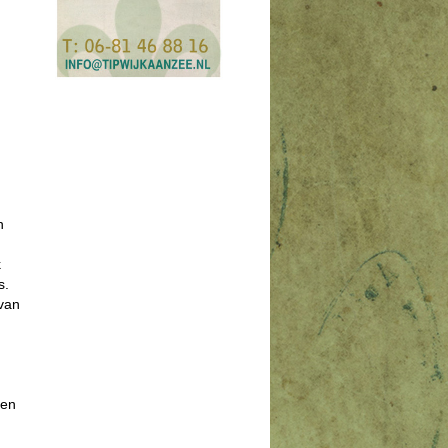
n
k
s.
 van
 en