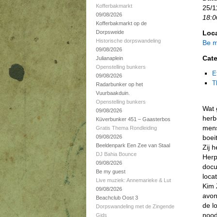
Kofferbakmarkt
25/1
09/08/2026
18:0
Kofferbakmarkt op de
Dorpsweide
Loca
Historische dorpswandeling
Be m
09/08/2026
Cate
Julianaplein
Openstelling bunkers
E
09/08/2026
T
Radarbunker op het
Vuurbaakduin.
Openstelling bunkers
Wat 
09/08/2026
herb
Küverbunker 451 – Gaasterbos
mens
Gratis Thema Rondleiding
09/08/2026
boei
Beeldenpark Een Zee van Staal
Zij 
DJ Bahia Bounce
Herp
09/08/2026
docu
Be my guest
loca
Live muziek: Annemarieke & Lut
Kim 
09/08/2026
avon
Beachclub Oost 3
de l
Dorpswandeling met de Zingende
nood
Gids