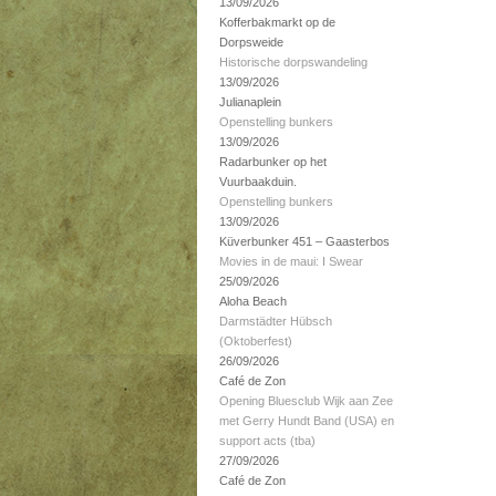
13/09/2026
Kofferbakmarkt op de
Dorpsweide
Historische dorpswandeling
13/09/2026
Julianaplein
Openstelling bunkers
13/09/2026
Radarbunker op het
Vuurbaakduin.
Openstelling bunkers
13/09/2026
Küverbunker 451 – Gaasterbos
Movies in de maui: I Swear
25/09/2026
Aloha Beach
Darmstädter Hübsch
(Oktoberfest)
26/09/2026
Café de Zon
Opening Bluesclub Wijk aan Zee
met Gerry Hundt Band (USA) en
support acts (tba)
27/09/2026
Café de Zon