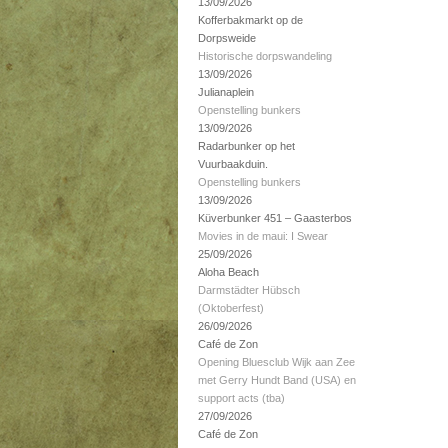
13/09/2026
Kofferbakmarkt op de
Dorpsweide
Historische dorpswandeling
13/09/2026
Julianaplein
Openstelling bunkers
13/09/2026
Radarbunker op het
Vuurbaakduin.
Openstelling bunkers
13/09/2026
Küverbunker 451 – Gaasterbos
Movies in de maui: I Swear
25/09/2026
Aloha Beach
Darmstädter Hübsch
(Oktoberfest)
26/09/2026
Café de Zon
Opening Bluesclub Wijk aan Zee
met Gerry Hundt Band (USA) en
support acts (tba)
27/09/2026
Café de Zon