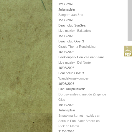
12/08/2026
Julianaplein
Zangers aan Zee
15/08/2026
Beachclub SunSea
Live muziek: Baldado's
15/08/2026
Beachclub Oost 3
Gratis Thema Rondleiding
16/08/2026
Beeldenpark Een Zee van Staal
Live muziek: Del Norte
16/08/2026
Beachclub Oost 3
Wandel-orgel-concert
16/08/2026
Sint Odulphuskerk
Dorpswandeling met de Zingende
Gids
19/08/2026
Julianaplein
Smaakmarkt met muziek van
Serious Fun, BloesBroers en
Rick en Martin
21/08/2026