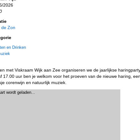
6/2026
0
tie
 de Zon
gorie
ten en Drinken
uziek
n met Viskraam Wijk aan Zee organiseren we de jaarlijkse haringparty
f 17.00 uur ben je welkom voor het proeven van de nieuwe haring, ee
sje corenwijn en natuurlijk muziek.
art wordt geladen...