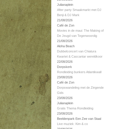
Julianaplein
After party Smaakmarkt met DJ
Benji & DJ Mark
21/08/2026
Café de Zon
Movies in de maui: The Making of
De Jeugd van Tegenwoordig
21/08/2026
Aloha Beach
Dubbelconcert van Chiatura
Kwartet & Cascantar wereldkoor
22/08/2026
Dorpskerk
Rondleiding bunkers Atlantikwall
23/08/2026
Café de Zon
Dorpswandeling met de Zingende
Gids
23/08/2026
Julianaplein
Gratis Thema Rondleiding
23/08/2026
Beeldenpark Een Zee van Staal
Live muziek: Kim & co