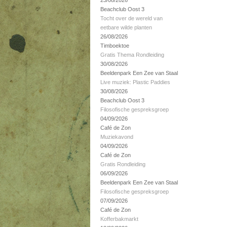
23/08/2026
Beachclub Oost 3
Tocht over de wereld van
eetbare wilde planten
26/08/2026
Timboektoe
Gratis Thema Rondleiding
30/08/2026
Beeldenpark Een Zee van Staal
Live muziek: Plastic Paddies
30/08/2026
Beachclub Oost 3
Filosofische gespreksgroep
04/09/2026
Café de Zon
Muziekavond
04/09/2026
Café de Zon
Gratis Rondleiding
06/09/2026
Beeldenpark Een Zee van Staal
Filosofische gespreksgroep
07/09/2026
Café de Zon
Kofferbakmarkt