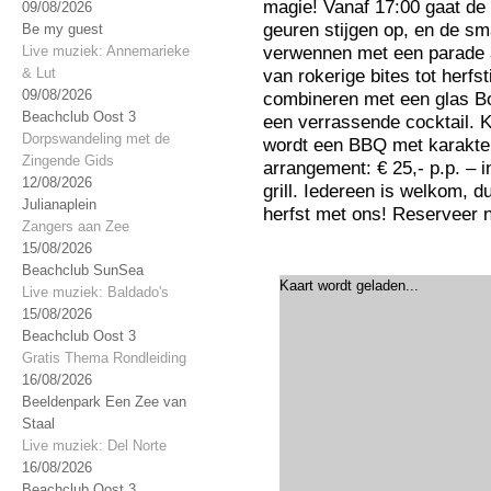
magie! Vanaf 17:00 gaat de 
09/08/2026
geuren stijgen op, en de sm
Be my guest
verwennen met een parade 
Live muziek: Annemarieke
& Lut
van rokerige bites tot herfst
09/08/2026
combineren met een glas Boc
Beachclub Oost 3
een verrassende cocktail. 
Dorpswandeling met de
wordt een BBQ met karakter!
Zingende Gids
arrangement: € 25,- p.p. – i
12/08/2026
grill. Iedereen is welkom, 
Julianaplein
herfst met ons! Reserveer 
Zangers aan Zee
15/08/2026
Beachclub SunSea
Kaart wordt geladen...
Live muziek: Baldado's
15/08/2026
Beachclub Oost 3
Gratis Thema Rondleiding
16/08/2026
Beeldenpark Een Zee van
Staal
Live muziek: Del Norte
16/08/2026
Beachclub Oost 3