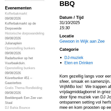
BBQ
Evenementen
Kofferbakmarkt
Datum / Tijd
09/08/2026
31/10/2025
Kofferbakmarkt op de
15:30
Dorpsweide
Historische dorpswandeling
Locatie
09/08/2026
Gewoon in Wijk aan Zee
Julianaplein
Openstelling bunkers
Categorie
09/08/2026
DJ-muziek
Radarbunker op het
Eten en Drinken
Vuurbaakduin.
Openstelling bunkers
09/08/2026
Kom gezellig langs voor een
Küverbunker 451 –
sfeer, smaak en samenzijn.
Gaasterbos
VrijMiBo los! We trappen af
Gratis Thema Rondleiding
vrijdagmiddagborrel in griez
09/08/2026
door fijne muziek van DJ 
Beeldenpark Een Zee van
ontspannen setting vol herf
Staal
mee en kom proosten op een
DJ Bahia Bounce