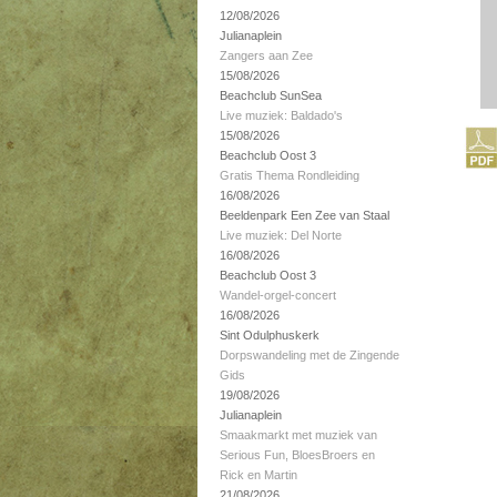
12/08/2026
Julianaplein
Zangers aan Zee
15/08/2026
Beachclub SunSea
Live muziek: Baldado's
15/08/2026
Beachclub Oost 3
Gratis Thema Rondleiding
16/08/2026
Beeldenpark Een Zee van Staal
Live muziek: Del Norte
16/08/2026
Beachclub Oost 3
Wandel-orgel-concert
16/08/2026
Sint Odulphuskerk
Dorpswandeling met de Zingende
Gids
19/08/2026
Julianaplein
Smaakmarkt met muziek van
Serious Fun, BloesBroers en
Rick en Martin
21/08/2026