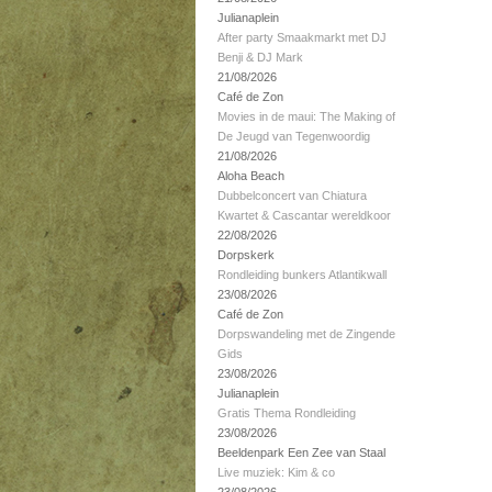
Julianaplein
After party Smaakmarkt met DJ
Benji & DJ Mark
21/08/2026
Café de Zon
Movies in de maui: The Making of
De Jeugd van Tegenwoordig
21/08/2026
Aloha Beach
Dubbelconcert van Chiatura
Kwartet & Cascantar wereldkoor
22/08/2026
Dorpskerk
Rondleiding bunkers Atlantikwall
23/08/2026
Café de Zon
Dorpswandeling met de Zingende
Gids
23/08/2026
Julianaplein
Gratis Thema Rondleiding
23/08/2026
Beeldenpark Een Zee van Staal
Live muziek: Kim & co