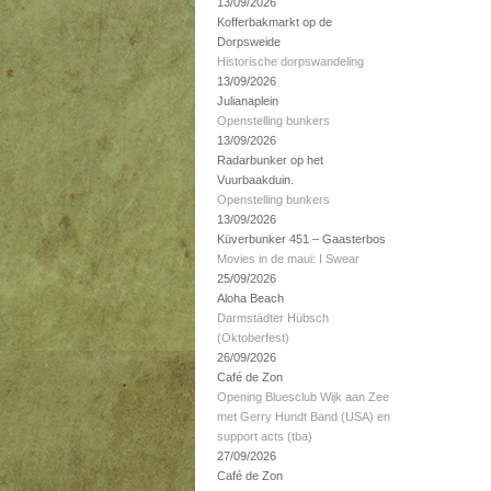
13/09/2026
Kofferbakmarkt op de
Dorpsweide
Historische dorpswandeling
13/09/2026
Julianaplein
Openstelling bunkers
13/09/2026
Radarbunker op het
Vuurbaakduin.
Openstelling bunkers
13/09/2026
Küverbunker 451 – Gaasterbos
Movies in de maui: I Swear
25/09/2026
Aloha Beach
Darmstädter Hübsch
(Oktoberfest)
26/09/2026
Café de Zon
Opening Bluesclub Wijk aan Zee
met Gerry Hundt Band (USA) en
support acts (tba)
27/09/2026
Café de Zon