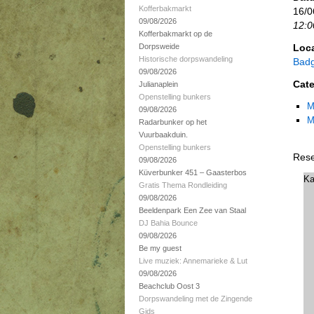
Kofferbakmarkt
16/0
09/08/2026
12:0
Kofferbakmarkt op de
Dorpsweide
Loca
Historische dorpswandeling
Badg
09/08/2026
Cate
Julianaplein
Openstelling bunkers
M
09/08/2026
M
Radarbunker op het
Vuurbaakduin.
Openstelling bunkers
Rese
09/08/2026
Küverbunker 451 – Gaasterbos
Ka
Gratis Thema Rondleiding
09/08/2026
Beeldenpark Een Zee van Staal
DJ Bahia Bounce
09/08/2026
Be my guest
Live muziek: Annemarieke & Lut
09/08/2026
Beachclub Oost 3
Dorpswandeling met de Zingende
Gids