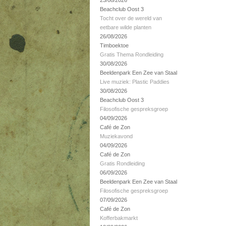
23/08/2026
Beachclub Oost 3
Tocht over de wereld van
eetbare wilde planten
26/08/2026
Timboektoe
Gratis Thema Rondleiding
30/08/2026
Beeldenpark Een Zee van Staal
Live muziek: Plastic Paddies
30/08/2026
Beachclub Oost 3
Filosofische gespreksgroep
04/09/2026
Café de Zon
Muziekavond
04/09/2026
Café de Zon
Gratis Rondleiding
06/09/2026
Beeldenpark Een Zee van Staal
Filosofische gespreksgroep
07/09/2026
Café de Zon
Kofferbakmarkt