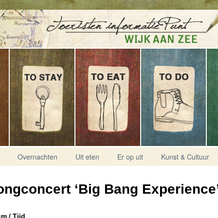
Overnachten
Uit eten
Er op uit
Kunst & Cultuur
ngconcert ‘Big Bang Experience
m / Tijd