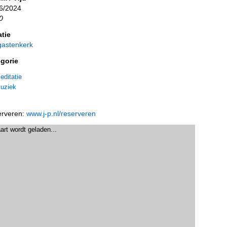
6/2024
0
tie
astenkerk
gorie
editatie
uziek
rveren:
www.j-p.nl/reserveren
art wordt geladen...