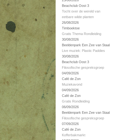
23/08/2026
Beachclub Oost 3
Tocht over de wereld van
eetbare wilde planten
26/08/2026
Timboektoe
Gratis Thema Rondleiding
30/08/2026
Beeldenpark Een Zee van Staal
Live muziek: Plastic Paddies
30/08/2026
Beachclub Oost 3
Filosofische gespreksgroep
04/09/2026
Café de Zon
Muziekavond
04/09/2026
Café de Zon
Gratis Rondleiding
06/09/2026
Beeldenpark Een Zee van Staal
Filosofische gespreksgroep
07/09/2026
Café de Zon
Kofferbakmarkt