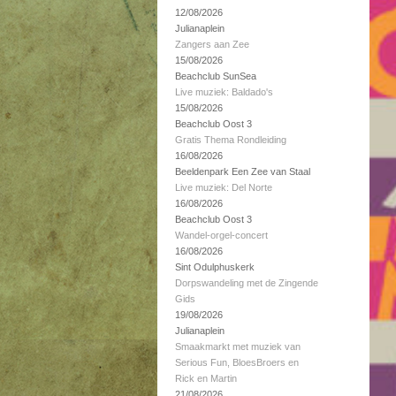
12/08/2026
Julianaplein
Zangers aan Zee
15/08/2026
Beachclub SunSea
Live muziek: Baldado's
15/08/2026
Beachclub Oost 3
Gratis Thema Rondleiding
16/08/2026
Beeldenpark Een Zee van Staal
Live muziek: Del Norte
16/08/2026
Beachclub Oost 3
Wandel-orgel-concert
16/08/2026
Sint Odulphuskerk
Dorpswandeling met de Zingende
Gids
19/08/2026
Julianaplein
Smaakmarkt met muziek van
Serious Fun, BloesBroers en
Rick en Martin
21/08/2026