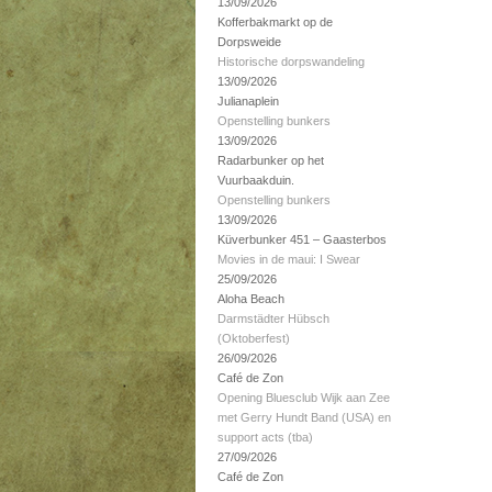
13/09/2026
Kofferbakmarkt op de
Dorpsweide
Historische dorpswandeling
13/09/2026
Julianaplein
Openstelling bunkers
13/09/2026
Radarbunker op het
Vuurbaakduin.
Openstelling bunkers
13/09/2026
Küverbunker 451 – Gaasterbos
Movies in de maui: I Swear
25/09/2026
Aloha Beach
Darmstädter Hübsch
(Oktoberfest)
26/09/2026
Café de Zon
Opening Bluesclub Wijk aan Zee
met Gerry Hundt Band (USA) en
support acts (tba)
27/09/2026
Café de Zon