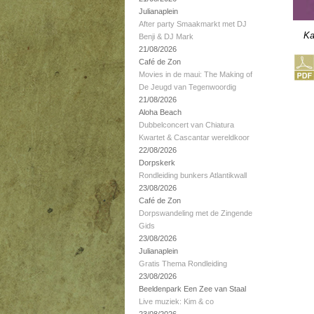
Julianaplein
After party Smaakmarkt met DJ
Ka
Benji & DJ Mark
21/08/2026
Café de Zon
Movies in de maui: The Making of
De Jeugd van Tegenwoordig
21/08/2026
Aloha Beach
Dubbelconcert van Chiatura
Kwartet & Cascantar wereldkoor
22/08/2026
Dorpskerk
Rondleiding bunkers Atlantikwall
23/08/2026
Café de Zon
Dorpswandeling met de Zingende
Gids
23/08/2026
Julianaplein
Gratis Thema Rondleiding
23/08/2026
Beeldenpark Een Zee van Staal
Live muziek: Kim & co