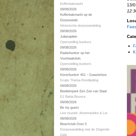
Kofferbakmarkt
13/0
09/08/2026
12:3
Kofferbakmarkt op de
Dorpsweide
Loca
Historische dorpswandeling
Fees
09/08/2026
Cate
Julianaplein
Openstelling bunkers
F
09/08/2026
K
Radarbunker op het
Vuurbaakduin.
Openstelling bunkers
09/08/2026
Küverbunker 451 – Gaasterbos
Gratis Thema Rondleiding
09/08/2026
Beeldenpark Een Zee van Staal
DJ Bahia Bounce
09/08/2026
Be my guest
Live muziek: Annemarieke & Lut
09/08/2026
Beachclub Oost 3
Dorpswandeling met de Zingende
Gids