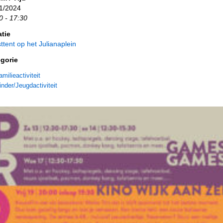
1/2024
0 - 17:30
tie
ttent op het Julianaplein
gorie
amilieactiviteit
inder/Jeugdactiviteit