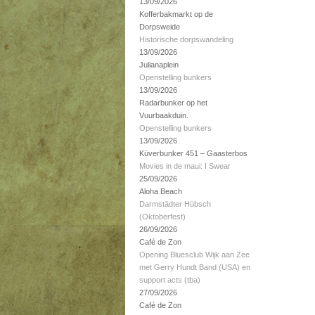
13/09/2026
Kofferbakmarkt op de
Dorpsweide
Historische dorpswandeling
13/09/2026
Julianaplein
Openstelling bunkers
13/09/2026
Radarbunker op het
Vuurbaakduin.
Openstelling bunkers
13/09/2026
Küverbunker 451 – Gaasterbos
Movies in de maui: I Swear
25/09/2026
Aloha Beach
Darmstädter Hübsch
(Oktoberfest)
26/09/2026
Café de Zon
Opening Bluesclub Wijk aan Zee
met Gerry Hundt Band (USA) en
support acts (tba)
27/09/2026
Café de Zon