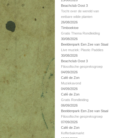
23/08/2026
Beachclub Oost 3
Tocht over de wereld van
eetbare wilde planten
26/08/2026
Timboektoe
Gratis Thema Rondleiding
30/08/2026
Beeldenpark Een Zee van Staal
Live muziek: Plastic Paddies
30/08/2026
Beachclub Oost 3
Filosofische gespreksgroep
04/09/2026
Café de Zon
Muziekavond
04/09/2026
Café de Zon
Gratis Rondleiding
06/09/2026
Beeldenpark Een Zee van Staal
Filosofische gespreksgroep
07/09/2026
Café de Zon
Kofferbakmarkt