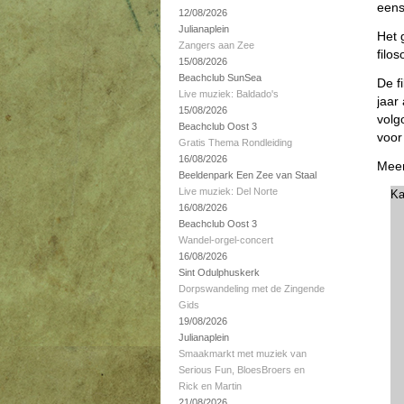
eens
12/08/2026
Julianaplein
Het 
Zangers aan Zee
filos
15/08/2026
Beachclub SunSea
De f
Live muziek: Baldado's
jaar
15/08/2026
volg
Beachclub Oost 3
voor
Gratis Thema Rondleiding
16/08/2026
Meer
Beeldenpark Een Zee van Staal
Live muziek: Del Norte
Ka
16/08/2026
Beachclub Oost 3
Wandel-orgel-concert
16/08/2026
Sint Odulphuskerk
Dorpswandeling met de Zingende
Gids
19/08/2026
Julianaplein
Smaakmarkt met muziek van
Serious Fun, BloesBroers en
Rick en Martin
21/08/2026