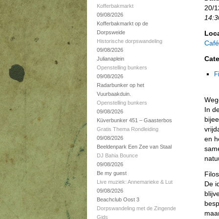
Kofferbakmarkt
20/1
09/08/2026
14:3
Kofferbakmarkt op de
Dorpsweide
Loca
Historische dorpswandeling
Café
09/08/2026
Cate
Julianaplein
Openstelling bunkers
F
09/08/2026
Radarbunker op het
Vuurbaakduin.
Wege
Openstelling bunkers
In d
09/08/2026
bije
Küverbunker 451 – Gaasterbos
vrij
Gratis Thema Rondleiding
09/08/2026
en h
Beeldenpark Een Zee van Staal
same
DJ Bahia Bounce
natu
09/08/2026
Be my guest
Filo
Live muziek: Annemarieke & Lut
De i
09/08/2026
blij
Beachclub Oost 3
besp
Dorpswandeling met de Zingende
maar
Gids