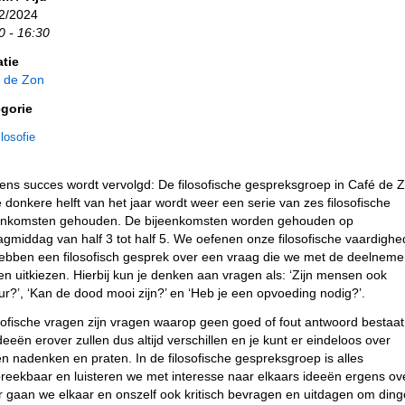
2/2024
0 - 16:30
tie
 de Zon
gorie
ilosofie
ns succes wordt vervolgd: De filosofische gespreksgroep in Café de 
e donkere helft van het jaar wordt weer een serie van zes filosofische
enkomsten gehouden. De bijeenkomsten worden gehouden op
dagmiddag van half 3 tot half 5. We oefenen onze filosofische vaardigh
ebben een filosofisch gesprek over een vraag die we met de deelneme
n uitkiezen. Hierbij kun je denken aan vragen als: ‘Zijn mensen ook
ur?’, ‘Kan de dood mooi zijn?’ en ‘Heb je een opvoeding nodig?’.
sofische vragen zijn vragen waarop geen goed of fout antwoord bestaat
deeën erover zullen dus altijd verschillen en je kunt er eindeloos over
ven nadenken en praten. In de filosofische gespreksgroep is alles
reekbaar en luisteren we met interesse naar elkaars ideeën ergens ove
 gaan we elkaar en onszelf ook kritisch bevragen en uitdagen om din