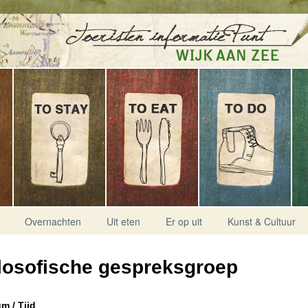
Overnachten
Uit eten
Er op uit
Kunst & Cultuur
losofische gespreksgroep
m / Tijd