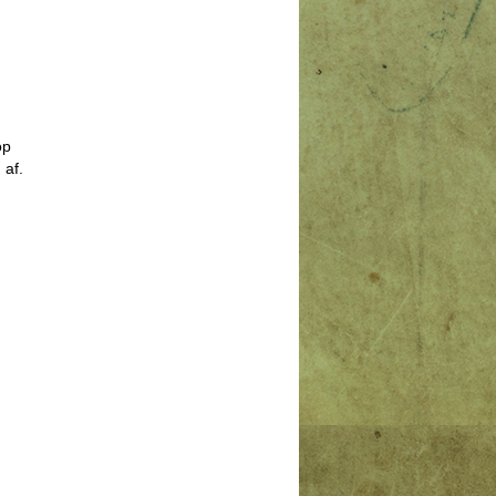
op
 af.