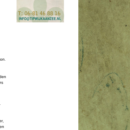
Zon.
eden
rs
.
r,
gen