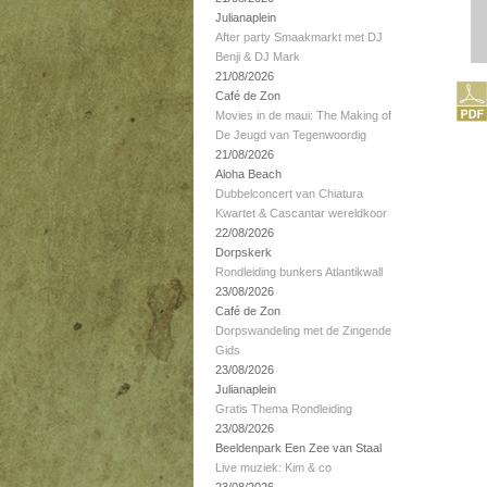
Julianaplein
After party Smaakmarkt met DJ
Benji & DJ Mark
21/08/2026
Café de Zon
Movies in de maui: The Making of
De Jeugd van Tegenwoordig
21/08/2026
Aloha Beach
Dubbelconcert van Chiatura
Kwartet & Cascantar wereldkoor
22/08/2026
Dorpskerk
Rondleiding bunkers Atlantikwall
23/08/2026
Café de Zon
Dorpswandeling met de Zingende
Gids
23/08/2026
Julianaplein
Gratis Thema Rondleiding
23/08/2026
Beeldenpark Een Zee van Staal
Live muziek: Kim & co