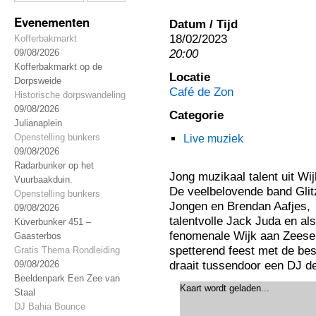
Evenementen
Datum / Tijd
18/02/2023
Kofferbakmarkt
20:00
09/08/2026
Kofferbakmarkt op de
Locatie
Dorpsweide
Café de Zon
Historische dorpswandeling
09/08/2026
Categorie
Julianaplein
Openstelling bunkers
Live muziek
09/08/2026
Radarbunker op het
Jong muzikaal talent uit Wi
Vuurbaakduin.
De veelbelovende band Glitz
Openstelling bunkers
Jongen en Brendan Aafjes, 
09/08/2026
talentvolle Jack Juda en al
Küverbunker 451 –
fenomenale Wijk aan Zeese 
Gaasterbos
spetterend feest met de best
Gratis Thema Rondleiding
draait tussendoor een DJ d
09/08/2026
Beeldenpark Een Zee van
Kaart wordt geladen...
Staal
DJ Bahia Bounce