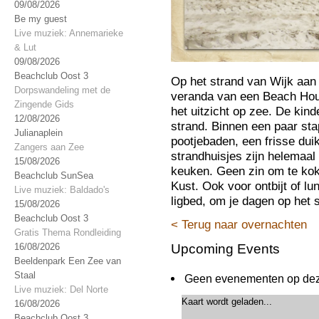
09/08/2026
Be my guest
Live muziek: Annemarieke
& Lut
09/08/2026
Beachclub Oost 3
Op het strand van Wijk aan 
Dorpswandeling met de
veranda van een Beach Hous
Zingende Gids
het uitzicht op zee. De kin
12/08/2026
strand. Binnen een paar sta
Julianaplein
pootjebaden, een frisse du
Zangers aan Zee
strandhuisjes zijn helemaa
15/08/2026
keuken. Geen zin om te koke
Beachclub SunSea
Kust. Ook voor ontbijt of lu
Live muziek: Baldado's
ligbed, om je dagen op het s
15/08/2026
Beachclub Oost 3
< Terug naar overnachten
Gratis Thema Rondleiding
16/08/2026
Upcoming Events
Beeldenpark Een Zee van
Staal
Geen evenementen op deze
Live muziek: Del Norte
Kaart wordt geladen...
16/08/2026
Beachclub Oost 3