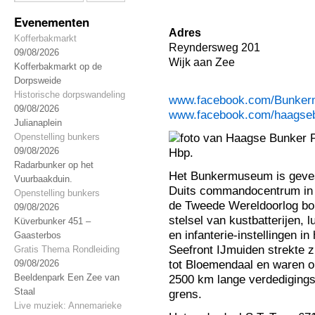
Evenementen
Adres
Kofferbakmarkt
Reyndersweg 201
09/08/2026
Wijk aan Zee
Kofferbakmarkt op de
Dorpsweide
Historische dorpswandeling
www.facebook.com/Bunke
09/08/2026
www.facebook.com/haagseb
Julianaplein
Openstelling bunkers
09/08/2026
Radarbunker op het
Het Bunkermuseum is geves
Vuurbaakduin.
Duits commandocentrum in d
Openstelling bunkers
de Tweede Wereldoorlog bou
09/08/2026
stelsel van kustbatterijen,
Küverbunker 451 –
en infanterie-instellingen i
Gaasterbos
Seefront IJmuiden strekte 
Gratis Thema Rondleiding
09/08/2026
tot Bloemendaal en waren on
Beeldenpark Een Zee van
2500 km lange verdedigings
Staal
grens.
Live muziek: Annemarieke