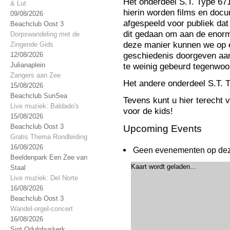
Het onderdeel S.T. Type 671
& Lut
hierin worden films en docu
09/08/2026
afgespeeld voor publiek dat
Beachclub Oost 3
dit gedaan om aan de enorm
Dorpswandeling met de
deze manier kunnen we op e
Zingende Gids
12/08/2026
geschiedenis doorgeven aan
Julianaplein
te weinig gebeurd tegenwoo
Zangers aan Zee
Het andere onderdeel S.T. 
15/08/2026
Beachclub SunSea
Tevens kunt u hier terecht v
Live muziek: Baldado's
voor de kids!
15/08/2026
Beachclub Oost 3
Upcoming Events
Gratis Thema Rondleiding
16/08/2026
Geen evenementen op deze
Beeldenpark Een Zee van
Kaart wordt geladen...
Staal
Live muziek: Del Norte
16/08/2026
Beachclub Oost 3
Wandel-orgel-concert
16/08/2026
Sint Odulphuskerk