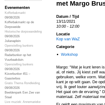
met Margo Bru
Evenementen
Kofferbakmarkt
Datum / Tijd
09/08/2026
13/11/2021
Kofferbakmarkt op de
10:00 - 12:00
Dorpsweide
Historische dorpswandeling
Locatie
09/08/2026
Kop van WaZ
Julianaplein
Openstelling bunkers
Categorie
09/08/2026
Workshop
Radarbunker op het
Vuurbaakduin.
Openstelling bunkers
Margo: “Wat je kunt leren is
09/08/2026
al, of niets. Jij kiest zelf 
Küverbunker 451 –
gebruiken, welke vorm. Wat
Gaasterbos
kant je op wilt gaan. De opd
Gratis Thema Rondleiding
vrij. Ik geef louter aanwijz
09/08/2026
Het gaat om de ervaring.” De
Beeldenpark Een Zee van
materiaal. Zelf materiaal m
Staal
Live muziek: Annemarieke
Er geldt een maximum van 8