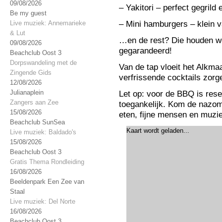
09/08/2026
– Yakitori – perfect gegrild
Be my guest
– Mini hamburgers – klein 
Live muziek: Annemarieke
& Lut
…en de rest? Die houden w
09/08/2026
gegarandeerd!
Beachclub Oost 3
Dorpswandeling met de
Van de tap vloeit het Alkmaa
Zingende Gids
verfrissende cocktails zor
12/08/2026
Julianaplein
Let op: voor de BBQ is reser
Zangers aan Zee
toegankelijk. Kom de nazom
15/08/2026
eten, fijne mensen en muziek
Beachclub SunSea
Kaart wordt geladen...
Live muziek: Baldado's
15/08/2026
Beachclub Oost 3
Gratis Thema Rondleiding
16/08/2026
Beeldenpark Een Zee van
Staal
Live muziek: Del Norte
16/08/2026
Beachclub Oost 3