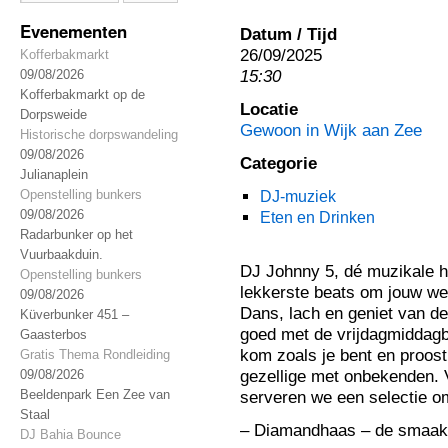
Evenementen
Datum / Tijd
26/09/2025
Kofferbakmarkt
15:30
09/08/2026
Kofferbakmarkt op de
Locatie
Dorpsweide
Gewoon in Wijk aan Zee
Historische dorpswandeling
09/08/2026
Categorie
Julianaplein
Openstelling bunkers
DJ-muziek
09/08/2026
Eten en Drinken
Radarbunker op het
Vuurbaakduin.
DJ Johnny 5, dé muzikale h
Openstelling bunkers
lekkerste beats om jouw we
09/08/2026
Dans, lach en geniet van de 
Küverbunker 451 –
goed met de vrijdagmiddagbo
Gaasterbos
kom zoals je bent en proost
Gratis Thema Rondleiding
gezellige met onbekenden. 
09/08/2026
Beeldenpark Een Zee van
serveren we een selectie om 
Staal
– Diamandhaas – de smaak
DJ Bahia Bounce