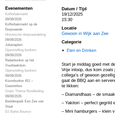
Evenementen
Datum / Tijd
19/12/2025
Kofferbakmarkt
15:30
09/08/2026
Kofferbakmarkt op de
Locatie
Dorpsweide
Gewoon in Wijk aan Zee
Historische dorpswandeling
09/08/2026
Categorie
Julianaplein
Openstelling bunkers
Eten en Drinken
09/08/2026
Radarbunker op het
Start je middag goed met de
Vuurbaakduin.
Vrije inloop, dus kom zoals 
Openstelling bunkers
collega’s of gewoon gezell
09/08/2026
gaat de BBQ aan en serveren
Küverbunker 451 –
te likken:
Gaasterbos
Gratis Thema Rondleiding
– Diamandhaas – de smaak
09/08/2026
Beeldenpark Een Zee van
– Yakitori – perfect gegrild
Staal
– Mini hamburgers – klein 
DJ Bahia Bounce