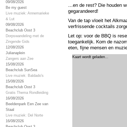
09/08/2026
…en de rest? Die houden w
Be my guest
gegarandeerd!
Live muziek: Annemarieke
& Lut
Van de tap vloeit het Alkmaa
09/08/2026
verfrissende cocktails zor
Beachclub Oost 3
Let op: voor de BBQ is reser
Dorpswandeling met de
toegankelijk. Kom de nazom
Zingende Gids
eten, fijne mensen en muziek
12/08/2026
Julianaplein
Kaart wordt geladen...
Zangers aan Zee
15/08/2026
Beachclub SunSea
Live muziek: Baldado's
15/08/2026
Beachclub Oost 3
Gratis Thema Rondleiding
16/08/2026
Beeldenpark Een Zee van
Staal
Live muziek: Del Norte
16/08/2026
Beachclub Oost 3