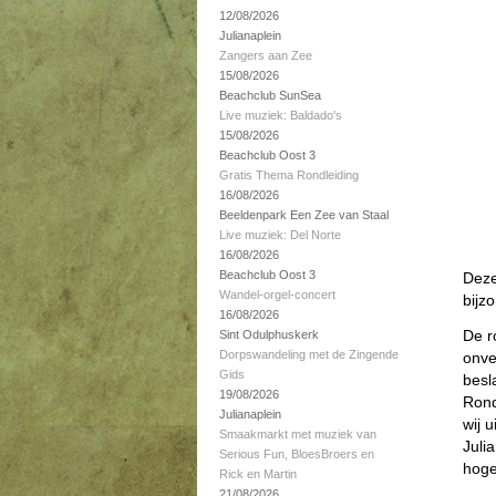
12/08/2026
Julianaplein
Zangers aan Zee
15/08/2026
Beachclub SunSea
Live muziek: Baldado's
15/08/2026
Beachclub Oost 3
Gratis Thema Rondleiding
16/08/2026
Beeldenpark Een Zee van Staal
Live muziek: Del Norte
16/08/2026
Beachclub Oost 3
Deze
Wandel-orgel-concert
bijz
16/08/2026
De r
Sint Odulphuskerk
Dorpswandeling met de Zingende
onve
Gids
besl
19/08/2026
Rond
Julianaplein
wij 
Smaakmarkt met muziek van
Juli
Serious Fun, BloesBroers en
hoge
Rick en Martin
21/08/2026