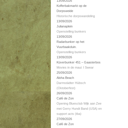
13/09/2026
Kofferbakmarkt op de
Dorpsweide
Historische dorpswandeling
13/09/2026
Julianaplein
Openstelling bunkers
13/09/2026
Radarbunker op het
Vuurbaakduin.
Openstelling bunkers
13/09/2026
Küverbunker 451 – Gaasterbos
Movies in de maui: I Swear
25/09/2026
Aloha Beach
Darmstädter Hübsch
(Oktoberfest)
26/09/2026
Café de Zon
Opening Bluesclub Wijk aan Zee
met Gerry Hundt Band (USA) en
support acts (tba)
27/09/2026
Café de Zon