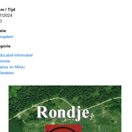
m / Tijd
7/2024
0
tie
anaplein
gorie
ducatief-Informatief
istorie
atuur en Milieu
andelen