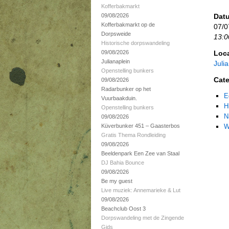
Kofferbakmarkt
09/08/2026
Datu
Kofferbakmarkt op de
07/0
Dorpsweide
13:0
Historische dorpswandeling
09/08/2026
Loca
Julianaplein
Juli
Openstelling bunkers
Cate
09/08/2026
Radarbunker op het
E
Vuurbaakduin.
H
Openstelling bunkers
N
09/08/2026
Küverbunker 451 – Gaasterbos
W
Gratis Thema Rondleiding
09/08/2026
Beeldenpark Een Zee van Staal
DJ Bahia Bounce
09/08/2026
Be my guest
Live muziek: Annemarieke & Lut
09/08/2026
Beachclub Oost 3
Dorpswandeling met de Zingende
Gids