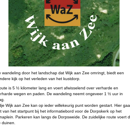
 wandeling door het landschap dat Wijk aan Zee omringt, biedt een
ondere kijk op het verleden van het kustdorp.
oute is 5 ½ kilometer lang en voert afwisselend over verharde en
rharde wegen en paden. De wandeling neemt ongeveer 1 ½ uur in
ag.
je Wijk aan Zee kan op ieder willekeurig punt worden gestart. Hier ga
uit van het startpunt bij het informatiebord voor de Dorpskerk op het
anaplein. Parkeren kan langs de Dorpsweide. De zuidelijke route voert 
 duinen.