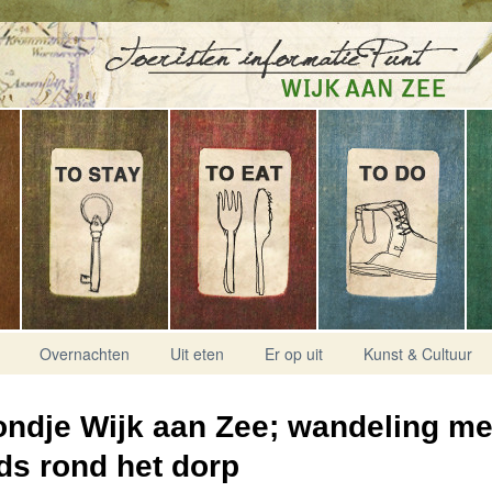
Overnachten
Uit eten
Er op uit
Kunst & Cultuur
ndje Wijk aan Zee; wandeling me
ds rond het dorp