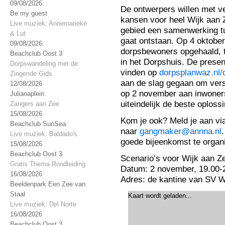
09/08/2026
De ontwerpers willen met ve
Be my guest
kansen voor heel Wijk aan Z
Live muziek: Annemarieke
gebied een samenwerking tu
& Lut
gaat ontstaan. Op 4 oktober
09/08/2026
dorpsbewoners opgehaald, t
Beachclub Oost 3
in het Dorpshuis. De presen
Dorpswandeling met de
vinden op
dorpsplanwaz.nl/
Zingende Gids
aan de slag gegaan om versc
12/08/2026
op 2 november aan inwoners
Julianaplein
uiteindelijk de beste oploss
Zangers aan Zee
15/08/2026
Kom je ook? Meld je aan vi
Beachclub SunSea
naar
gangmaker@annna.nl
Live muziek: Baldado's
goede bijeenkomst te organ
15/08/2026
Beachclub Oost 3
Scenario’s voor Wijk aan Z
Gratis Thema Rondleiding
Datum: 2 november, 19.00-2
16/08/2026
Adres: de kantine van SV W
Beeldenpark Een Zee van
Staal
Kaart wordt geladen...
Live muziek: Del Norte
16/08/2026
Beachclub Oost 3