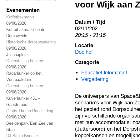
voor Wijk aan 
Evenementen
Kofferbakmarkt
Datum / Tijd
09/08/2026
02/11/2021
Kofferbakmarkt op de
20:15 - 21:15
Dorpsweide
Historische dorpswandeling
Locatie
09/08/2026
Doolhof
Julianaplein
Openstelling bunkers
Categorie
09/08/2026
Educatief-Informatief
Radarbunker op het
Vergadering
Vuurbaakduin.
Openstelling bunkers
09/08/2026
De ontwerpers van Space&M
Küverbunker 451 –
scenario’s voor Wijk aan Z
Gaasterbos
het gebied rond Dorpsduine
Gratis Thema Rondleiding
zijn verschillende organisat
09/08/2026
met hun accommodatie; zoa
Beeldenpark Een Zee van
(Juttersoord) en het Dorpsh
Staal
koppelkansen en mogelijkh
DJ Bahia Bounce