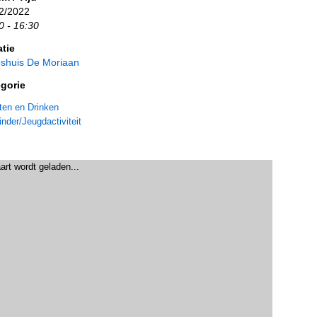
2/2022
0 - 16:30
tie
shuis De Moriaan
gorie
ten en Drinken
inder/Jeugdactiviteit
art wordt geladen...