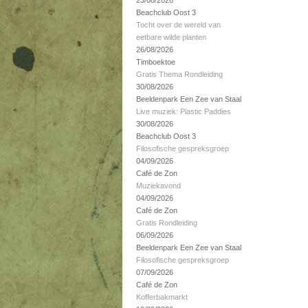
23/08/2026
Beachclub Oost 3
Tocht over de wereld van
eetbare wilde planten
26/08/2026
Timboektoe
Gratis Thema Rondleiding
30/08/2026
Beeldenpark Een Zee van Staal
Live muziek: Plastic Paddies
30/08/2026
Beachclub Oost 3
Filosofische gespreksgroep
04/09/2026
Café de Zon
Muziekavond
04/09/2026
Café de Zon
Gratis Rondleiding
06/09/2026
Beeldenpark Een Zee van Staal
Filosofische gespreksgroep
07/09/2026
Café de Zon
Kofferbakmarkt