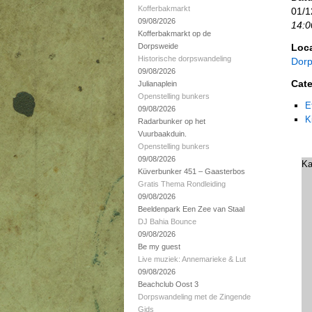
Kofferbakmarkt
01/1
09/08/2026
14:0
Kofferbakmarkt op de
Dorpsweide
Loca
Historische dorpswandeling
Dorp
09/08/2026
Cate
Julianaplein
Openstelling bunkers
E
09/08/2026
K
Radarbunker op het
Vuurbaakduin.
Openstelling bunkers
09/08/2026
Ka
Küverbunker 451 – Gaasterbos
Gratis Thema Rondleiding
09/08/2026
Beeldenpark Een Zee van Staal
DJ Bahia Bounce
09/08/2026
Be my guest
Live muziek: Annemarieke & Lut
09/08/2026
Beachclub Oost 3
Dorpswandeling met de Zingende
Gids