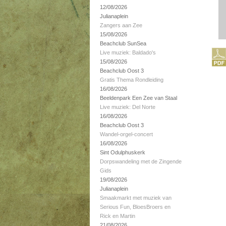
12/08/2026
Julianaplein
Zangers aan Zee
15/08/2026
Beachclub SunSea
Live muziek: Baldado's
15/08/2026
Beachclub Oost 3
Gratis Thema Rondleiding
16/08/2026
Beeldenpark Een Zee van Staal
Live muziek: Del Norte
16/08/2026
Beachclub Oost 3
Wandel-orgel-concert
16/08/2026
Sint Odulphuskerk
Dorpswandeling met de Zingende
Gids
19/08/2026
Julianaplein
Smaakmarkt met muziek van
Serious Fun, BloesBroers en
Rick en Martin
21/08/2026