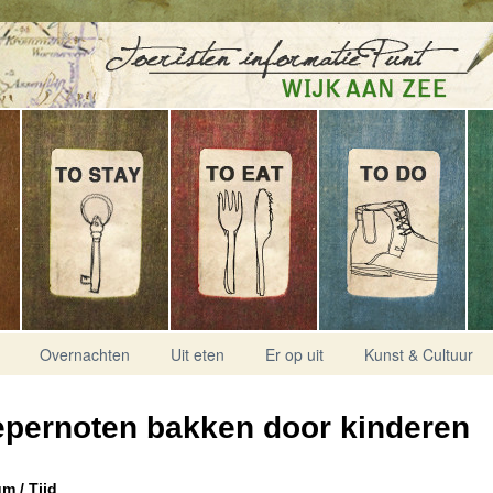
Overnachten
Uit eten
Er op uit
Kunst & Cultuur
pernoten bakken door kinderen
m / Tijd