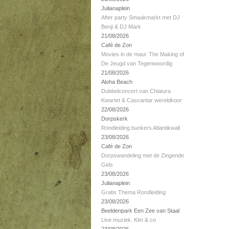
Julianaplein
After party Smaakmarkt met DJ
Benji & DJ Mark
21/08/2026
Café de Zon
Movies in de maui: The Making of
De Jeugd van Tegenwoordig
21/08/2026
Aloha Beach
Dubbelconcert van Chiatura
Kwartet & Cascantar wereldkoor
22/08/2026
Dorpskerk
Rondleiding bunkers Atlantikwall
23/08/2026
Café de Zon
Dorpswandeling met de Zingende
Gids
23/08/2026
Julianaplein
Gratis Thema Rondleiding
23/08/2026
Beeldenpark Een Zee van Staal
Live muziek: Kim & co