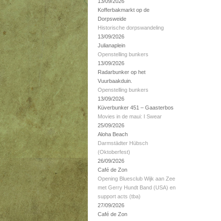
13/09/2026
Kofferbakmarkt op de
Dorpsweide
Historische dorpswandeling
13/09/2026
Julianaplein
Openstelling bunkers
13/09/2026
Radarbunker op het
Vuurbaakduin.
Openstelling bunkers
13/09/2026
Küverbunker 451 – Gaasterbos
Movies in de maui: I Swear
25/09/2026
Aloha Beach
Darmstädter Hübsch
(Oktoberfest)
26/09/2026
Café de Zon
Opening Bluesclub Wijk aan Zee
met Gerry Hundt Band (USA) en
support acts (tba)
27/09/2026
Café de Zon