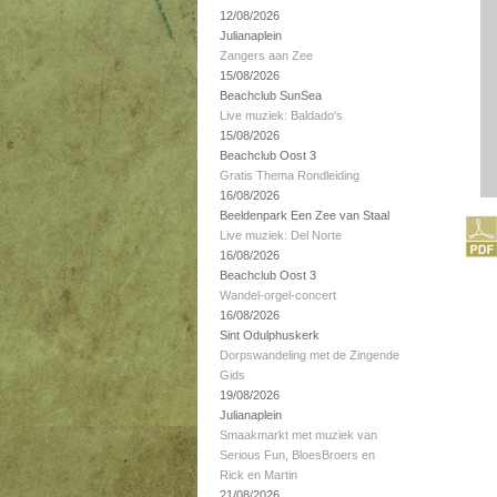
12/08/2026
Julianaplein
Zangers aan Zee
15/08/2026
Beachclub SunSea
Live muziek: Baldado's
15/08/2026
Beachclub Oost 3
Gratis Thema Rondleiding
16/08/2026
Beeldenpark Een Zee van Staal
Live muziek: Del Norte
16/08/2026
Beachclub Oost 3
Wandel-orgel-concert
16/08/2026
Sint Odulphuskerk
Dorpswandeling met de Zingende
Gids
19/08/2026
Julianaplein
Smaakmarkt met muziek van
Serious Fun, BloesBroers en
Rick en Martin
21/08/2026