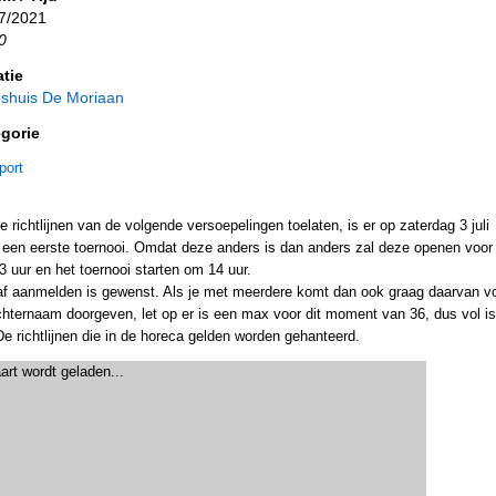
7/2021
0
tie
shuis De Moriaan
gorie
port
e richtlijnen van de volgende versoepelingen toelaten, is er op zaterdag 3 juli
 een eerste toernooi. Omdat deze anders is dan anders zal deze openen voor
 uur en het toernooi starten om 14 uur.
af aanmelden is gewenst. Als je met meerdere komt dan ook graag daarvan v
hternaam doorgeven, let op er is een max voor dit moment van 36, dus vol is
De richtlijnen die in de horeca gelden worden gehanteerd.
art wordt geladen...