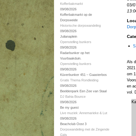
Kofferbakmarkt
03/0
09/08/2026
13:0
Kofferbakmarkt op de
Dorpsweide
Loca
Historische dorpswandeling
Dorp
09/08/2026
Cate
Julianaplein
Openstelling bunkers
S
09/08/2026
Radarbunker op het
Vuurbaakduin.
Als d
Openstelling bunkers
2021
09/08/2026
om 13
Küverbunker 451 – Gaasterbos
Voor
Gratis Thema Rondleiding
09/08/2026
en ac
Beeldenpark Een Zee van Staal
vol. 
DJ Bahia Bounce
Ka
09/08/2026
Be my guest
Live muziek: Annemarieke & Lut
09/08/2026
Beachclub Oost 3
Dorpswandeling met de Zingende
Gids