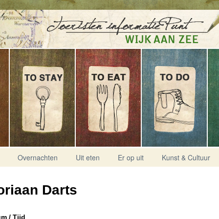
Overnachten
Uit eten
Er op uit
Kunst & Cultuur
riaan Darts
m / Tijd