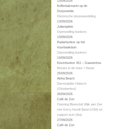
13/09/2026
Kofferbakmarkt op de
Dorpsweide
Historische dorpswandeling
13/09/2026
Julianaplein
Openstelling bunkers
13/09/2026
Radarbunker op het
Vuurbaakduin.
Openstelling bunkers
13/09/2026
Küverbunker 451 – Gaasterbos
Movies in de maui: I Swear
25/09/2026
Aloha Beach
Darmstädter Hübsch
(Oktoberfest)
26/09/2026
Café de Zon
Opening Bluesclub Wijk aan Zee
met Gerry Hundt Band (USA) en
support acts (tba)
27/09/2026
Café de Zon