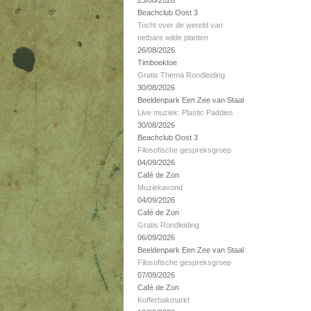
23/08/2026
Beachclub Oost 3
Tocht over de wereld van
eetbare wilde planten
26/08/2026
Timboektoe
Gratis Thema Rondleiding
30/08/2026
Beeldenpark Een Zee van Staal
Live muziek: Plastic Paddies
30/08/2026
Beachclub Oost 3
Filosofische gespreksgroep
04/09/2026
Café de Zon
Muziekavond
04/09/2026
Café de Zon
Gratis Rondleiding
06/09/2026
Beeldenpark Een Zee van Staal
Filosofische gespreksgroep
07/09/2026
Café de Zon
Kofferbakmarkt