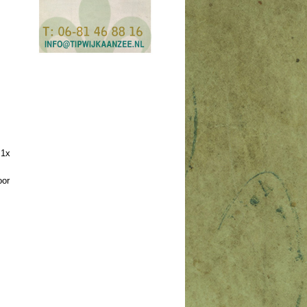
 1x
oor