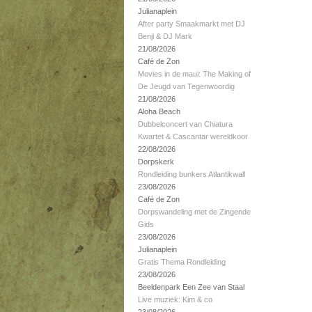
Julianaplein
After party Smaakmarkt met DJ
Benji & DJ Mark
21/08/2026
Café de Zon
Movies in de maui: The Making of
De Jeugd van Tegenwoordig
21/08/2026
Aloha Beach
Dubbelconcert van Chiatura
Kwartet & Cascantar wereldkoor
22/08/2026
Dorpskerk
Rondleiding bunkers Atlantikwall
23/08/2026
Café de Zon
Dorpswandeling met de Zingende
Gids
23/08/2026
Julianaplein
Gratis Thema Rondleiding
23/08/2026
Beeldenpark Een Zee van Staal
Live muziek: Kim & co