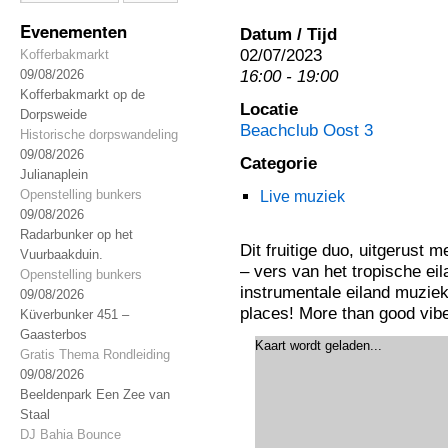
Evenementen
Datum / Tijd
02/07/2023
Kofferbakmarkt
16:00 - 19:00
09/08/2026
Kofferbakmarkt op de
Locatie
Dorpsweide
Beachclub Oost 3
Historische dorpswandeling
09/08/2026
Categorie
Julianaplein
Openstelling bunkers
Live muziek
09/08/2026
Radarbunker op het
Dit fruitige duo, uitgerust 
Vuurbaakduin.
– vers van het tropische ei
Openstelling bunkers
instrumentale eiland muzie
09/08/2026
places! More than good vib
Küverbunker 451 –
Gaasterbos
Kaart wordt geladen...
Gratis Thema Rondleiding
09/08/2026
Beeldenpark Een Zee van
Staal
DJ Bahia Bounce