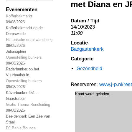
met Diana en J
Evenementen
Kofferbakmarkt
Datum / Tijd
09/08/2026
14/10/2023
Kofferbakmarkt op de
11:00
Dorpsweide
Historische dorpswandeling
Locatie
09/08/2026
Badgastenkerk
Julianaplein
Openstelling bunkers
Categorie
09/08/2026
Gezondheid
Radarbunker op het
Vuurbaakduin.
Openstelling bunkers
Reserveren:
www.j-p.nl/res
09/08/2026
Küverbunker 451 –
Kaart wordt geladen...
Gaasterbos
Gratis Thema Rondleiding
09/08/2026
Beeldenpark Een Zee van
Staal
DJ Bahia Bounce