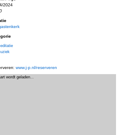
4/2024
0
tie
astenkerk
gorie
editatie
uziek
rveren:
www.j-p.nl/reserveren
art wordt geladen...