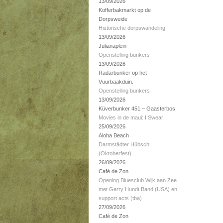
13/09/2026
Kofferbakmarkt op de
Dorpsweide
Historische dorpswandeling
13/09/2026
Julianaplein
Openstelling bunkers
13/09/2026
Radarbunker op het
Vuurbaakduin.
Openstelling bunkers
13/09/2026
Küverbunker 451 – Gaasterbos
Movies in de maui: I Swear
25/09/2026
Aloha Beach
Darmstädter Hübsch
(Oktoberfest)
26/09/2026
Café de Zon
Opening Bluesclub Wijk aan Zee
met Gerry Hundt Band (USA) en
support acts (tba)
27/09/2026
Café de Zon