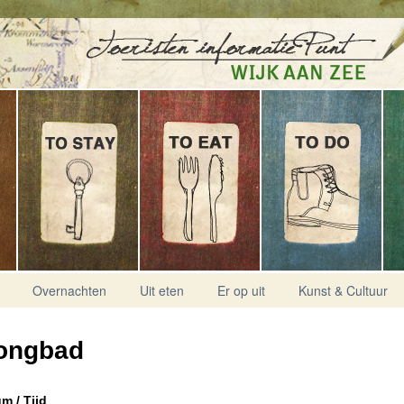
Overnachten
Uit eten
Er op uit
Kunst & Cultuur
ongbad
m / Tijd