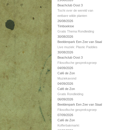
23/08/2026
Beachclub Oost 3
Tocht over de wereld van
eetbare wilde planten
26/08/2026
Timboektoe
Gratis Thema Rondleiding
30/08/2026
Beeldenpark Een Zee van Staal
Live muziek: Plastic Paddies
30/08/2026
Beachclub Oost 3
Filosofische gespreksgroep
04/09/2026
Café de Zon
Muziekavond
04/09/2026
Café de Zon
Gratis Rondleiding
06/09/2026
Beeldenpark Een Zee van Staal
Filosofische gespreksgroep
07/09/2026
Café de Zon
Kofferbakmarkt