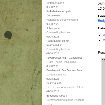
Kofferbakmarkt
28/0
09/08/2026
12:0
Kofferbakmarkt op de
Dorpsweide
Loca
Historische dorpswandeling
Badg
09/08/2026
Cate
Julianaplein
Openstelling bunkers
M
09/08/2026
M
Radarbunker op het
Vuurbaakduin.
Openstelling bunkers
Rese
09/08/2026
Küverbunker 451 – Gaasterbos
Ka
Gratis Thema Rondleiding
09/08/2026
Beeldenpark Een Zee van Staal
DJ Bahia Bounce
09/08/2026
Be my guest
Live muziek: Annemarieke & Lut
09/08/2026
Beachclub Oost 3
Dorpswandeling met de Zingende
Gids