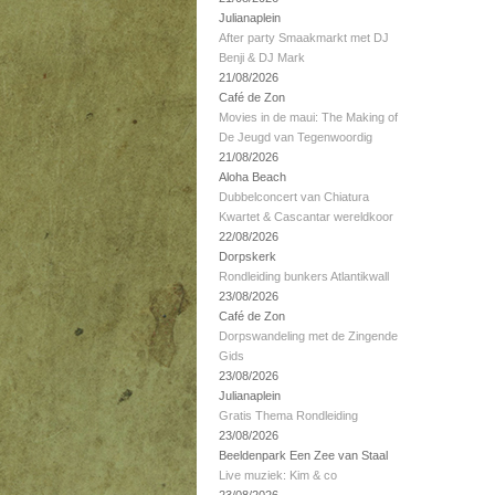
Julianaplein
After party Smaakmarkt met DJ
Benji & DJ Mark
21/08/2026
Café de Zon
Movies in de maui: The Making of
De Jeugd van Tegenwoordig
21/08/2026
Aloha Beach
Dubbelconcert van Chiatura
Kwartet & Cascantar wereldkoor
22/08/2026
Dorpskerk
Rondleiding bunkers Atlantikwall
23/08/2026
Café de Zon
Dorpswandeling met de Zingende
Gids
23/08/2026
Julianaplein
Gratis Thema Rondleiding
23/08/2026
Beeldenpark Een Zee van Staal
Live muziek: Kim & co