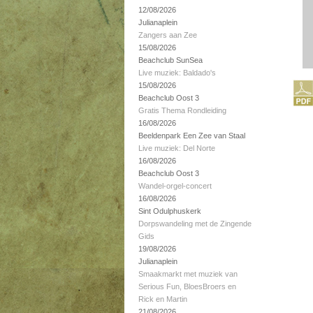
12/08/2026
Julianaplein
Zangers aan Zee
15/08/2026
Beachclub SunSea
Live muziek: Baldado's
15/08/2026
Beachclub Oost 3
Gratis Thema Rondleiding
16/08/2026
Beeldenpark Een Zee van Staal
Live muziek: Del Norte
16/08/2026
Beachclub Oost 3
Wandel-orgel-concert
16/08/2026
Sint Odulphuskerk
Dorpswandeling met de Zingende
Gids
19/08/2026
Julianaplein
Smaakmarkt met muziek van
Serious Fun, BloesBroers en
Rick en Martin
21/08/2026