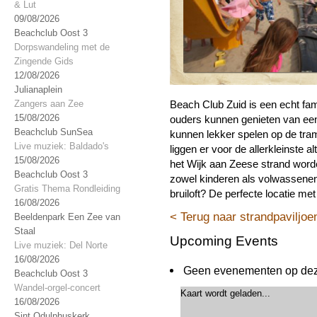
& Lut
09/08/2026
Beachclub Oost 3
Dorpswandeling met de
Zingende Gids
12/08/2026
Julianaplein
Zangers aan Zee
Beach Club Zuid is een echt fami
15/08/2026
ouders kunnen genieten van een
Beachclub SunSea
kunnen lekker spelen op de tra
Live muziek: Baldado's
liggen er voor de allerkleinste 
15/08/2026
het Wijk aan Zeese strand worde
Beachclub Oost 3
zowel kinderen als volwassenen.
Gratis Thema Rondleiding
bruiloft? De perfecte locatie me
16/08/2026
< Terug naar strandpaviljoe
Beeldenpark Een Zee van
Staal
Upcoming Events
Live muziek: Del Norte
16/08/2026
Geen evenementen op deze
Beachclub Oost 3
Wandel-orgel-concert
Kaart wordt geladen...
16/08/2026
Sint Odulphuskerk