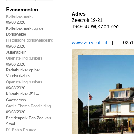
Evenementen
Adres
Kofferbakmarkt
Zeecroft 19-21
09/08/2026
1949BU Wijk aan Zee
Kofferbakmarkt op de
Dorpsweide
Historische dorpswandeling
www.zeecroft.nl
| T: 0251
09/08/2026
Julianaplein
Openstelling bunkers
09/08/2026
Radarbunker op het
Vuurbaakduin.
Openstelling bunkers
09/08/2026
Küverbunker 451 –
Gaasterbos
Gratis Thema Rondleiding
09/08/2026
Beeldenpark Een Zee van
Staal
DJ Bahia Bounce