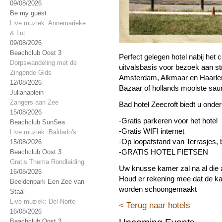
09/08/2026
Be my guest
Live muziek: Annemarieke
& Lut
09/08/2026
Beachclub Oost 3
Perfect gelegen hotel nabij het
Dorpswandeling met de
uitvalsbasis voor bezoek aan st
Zingende Gids
Amsterdam, Alkmaar en Haarlem
12/08/2026
Bazaar of hollands mooiste sau
Julianaplein
Zangers aan Zee
Bad hotel Zeecroft biedt u onder
15/08/2026
-Gratis parkeren voor het hotel
Beachclub SunSea
-Gratis WIFI internet
Live muziek: Baldado's
-Op loopafstand van Terrasjes, 
15/08/2026
-GRATIS HOTEL FIETSEN
Beachclub Oost 3
Gratis Thema Rondleiding
Uw knusse kamer zal na al die ac
16/08/2026
Houd er rekening mee dat de ka
Beeldenpark Een Zee van
worden schoongemaakt
Staal
Live muziek: Del Norte
< Terug naar hotels
16/08/2026
Beachclub Oost 3