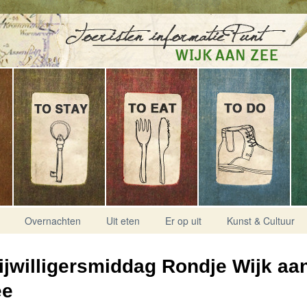
Overnachten
Uit eten
Er op uit
Kunst & Cultuur
ijwilligersmiddag Rondje Wijk aa
ee