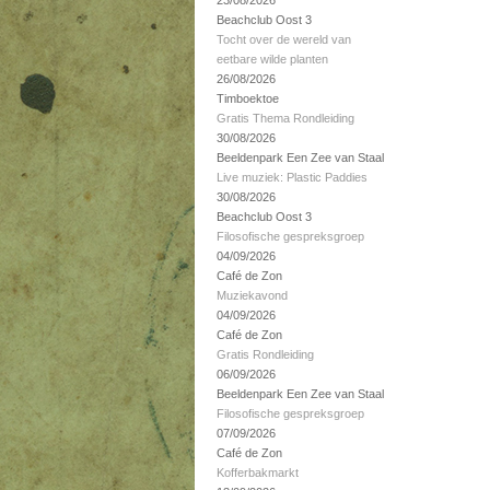
23/08/2026
Beachclub Oost 3
Tocht over de wereld van
eetbare wilde planten
26/08/2026
Timboektoe
Gratis Thema Rondleiding
30/08/2026
Beeldenpark Een Zee van Staal
Live muziek: Plastic Paddies
30/08/2026
Beachclub Oost 3
Filosofische gespreksgroep
04/09/2026
Café de Zon
Muziekavond
04/09/2026
Café de Zon
Gratis Rondleiding
06/09/2026
Beeldenpark Een Zee van Staal
Filosofische gespreksgroep
07/09/2026
Café de Zon
Kofferbakmarkt