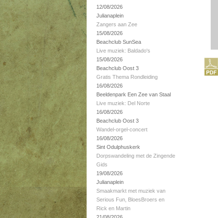
12/08/2026
Julianaplein
Zangers aan Zee
15/08/2026
Beachclub SunSea
Live muziek: Baldado's
15/08/2026
Beachclub Oost 3
Gratis Thema Rondleiding
16/08/2026
Beeldenpark Een Zee van Staal
Live muziek: Del Norte
16/08/2026
Beachclub Oost 3
Wandel-orgel-concert
16/08/2026
Sint Odulphuskerk
Dorpswandeling met de Zingende
Gids
19/08/2026
Julianaplein
Smaakmarkt met muziek van
Serious Fun, BloesBroers en
Rick en Martin
21/08/2026