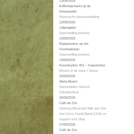
13/09/2026
Kofferbakmarkt op de
Dorpsweide
Historische dorpswandeling
13/09/2026
Julianaplein
Openstelling bunkers
13/09/2026
Radarbunker op het
Vuurbaakduin.
Openstelling bunkers
13/09/2026
Küverbunker 451 – Gaasterbos
Movies in de maui: I Swear
25/09/2026
Aloha Beach
Darmstädter Hübsch
(Oktoberfest)
26/09/2026
Café de Zon
Opening Bluesclub Wijk aan Zee
met Gerry Hundt Band (USA) en
support acts (tba)
27/09/2026
Café de Zon