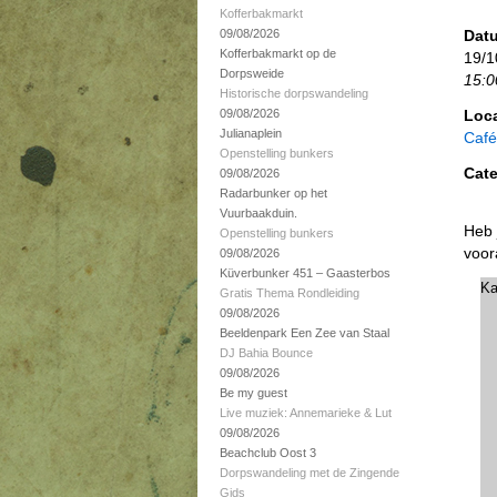
Kofferbakmarkt
09/08/2026
Datu
Kofferbakmarkt op de
19/1
Dorpsweide
15:0
Historische dorpswandeling
09/08/2026
Loca
Julianaplein
Café
Openstelling bunkers
Cate
09/08/2026
Radarbunker op het
Vuurbaakduin.
Heb 
Openstelling bunkers
voor
09/08/2026
Küverbunker 451 – Gaasterbos
Ka
Gratis Thema Rondleiding
09/08/2026
Beeldenpark Een Zee van Staal
DJ Bahia Bounce
09/08/2026
Be my guest
Live muziek: Annemarieke & Lut
09/08/2026
Beachclub Oost 3
Dorpswandeling met de Zingende
Gids