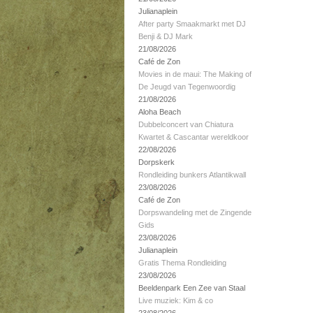
Julianaplein
After party Smaakmarkt met DJ
Benji & DJ Mark
21/08/2026
Café de Zon
Movies in de maui: The Making of
De Jeugd van Tegenwoordig
21/08/2026
Aloha Beach
Dubbelconcert van Chiatura
Kwartet & Cascantar wereldkoor
22/08/2026
Dorpskerk
Rondleiding bunkers Atlantikwall
23/08/2026
Café de Zon
Dorpswandeling met de Zingende
Gids
23/08/2026
Julianaplein
Gratis Thema Rondleiding
23/08/2026
Beeldenpark Een Zee van Staal
Live muziek: Kim & co