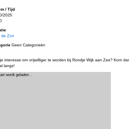
m / Tijd
0/2025
0
tie
 de Zon
gorie
Geen Categorieën
je interesse om vrijwilliger te worden bij Rondje Wijk aan Zee? Kom da
al langs!
art wordt geladen...