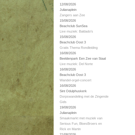
12/08/2026
Julianaplein
Zangers aan Zee
15/08/2026
Beachclub SunSea
Live muziek: Baldado's
15/08/2026
Beachclub Oost 3
Gratis Thema Rondleiding
16/08/2026
Beeldenpark Een Zee van Staal
Live muziek: Del Norte
16/08/2026
Beachclub Oost 3
Wandel-orgel-concert
16/08/2026
Sint Odulphuskerk
Dorpswandeling met de Zingende
Gids
19/08/2026
Julianaplein
Smaakmarkt met muziek van
Serious Fun, BloesBroers en
Rick en Martin
21/08/2026