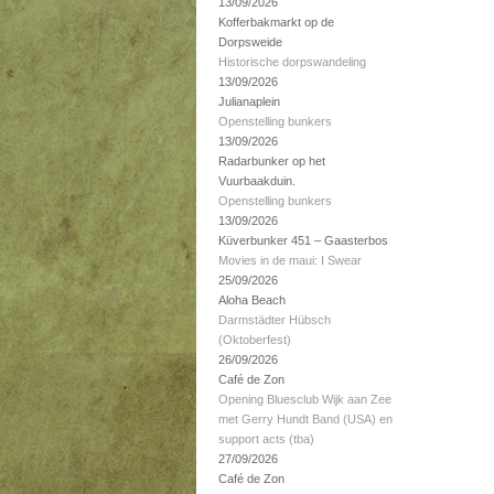
13/09/2026
Kofferbakmarkt op de
Dorpsweide
Historische dorpswandeling
13/09/2026
Julianaplein
Openstelling bunkers
13/09/2026
Radarbunker op het
Vuurbaakduin.
Openstelling bunkers
13/09/2026
Küverbunker 451 – Gaasterbos
Movies in de maui: I Swear
25/09/2026
Aloha Beach
Darmstädter Hübsch
(Oktoberfest)
26/09/2026
Café de Zon
Opening Bluesclub Wijk aan Zee
met Gerry Hundt Band (USA) en
support acts (tba)
27/09/2026
Café de Zon