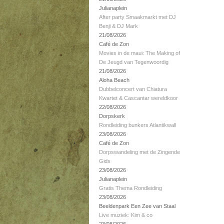
Julianaplein
After party Smaakmarkt met DJ
Benji & DJ Mark
21/08/2026
Café de Zon
Movies in de maui: The Making of
De Jeugd van Tegenwoordig
21/08/2026
Aloha Beach
Dubbelconcert van Chiatura
Kwartet & Cascantar wereldkoor
22/08/2026
Dorpskerk
Rondleiding bunkers Atlantikwall
23/08/2026
Café de Zon
Dorpswandeling met de Zingende
Gids
23/08/2026
Julianaplein
Gratis Thema Rondleiding
23/08/2026
Beeldenpark Een Zee van Staal
Live muziek: Kim & co