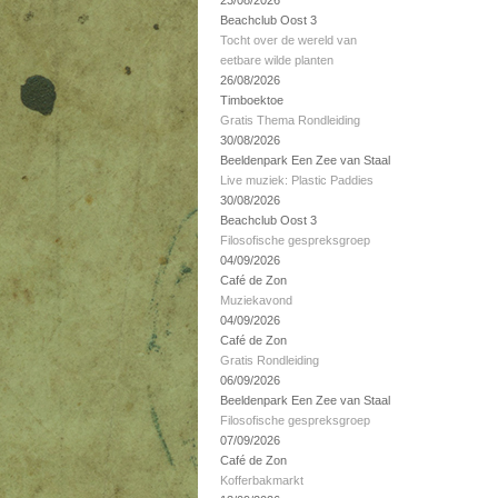
23/08/2026
Beachclub Oost 3
Tocht over de wereld van
eetbare wilde planten
26/08/2026
Timboektoe
Gratis Thema Rondleiding
30/08/2026
Beeldenpark Een Zee van Staal
Live muziek: Plastic Paddies
30/08/2026
Beachclub Oost 3
Filosofische gespreksgroep
04/09/2026
Café de Zon
Muziekavond
04/09/2026
Café de Zon
Gratis Rondleiding
06/09/2026
Beeldenpark Een Zee van Staal
Filosofische gespreksgroep
07/09/2026
Café de Zon
Kofferbakmarkt