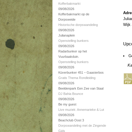
Kofferbakmarkt
09/08/2026
Adre
Kofferbakmarkt op de
Juli
Dorpsweide
Wijk
Historische dorpswandeling
09/08/2026
Julianaplein
Openstelling bunkers
Upc
09/08/2026
Radarbunker op het
G
Vuurbaakduin.
Openstelling bunkers
Ka
09/08/2026
Küverbunker 451 – Gaasterbos
Gratis Thema Rondleiding
09/08/2026
Beeldenpark Een Zee van Staal
DJ Bahia Bounce
09/08/2026
Be my guest
Live muziek: Annemarieke & Lut
09/08/2026
Beachclub Oost 3
Dorpswandeling met de Zingende
Gids