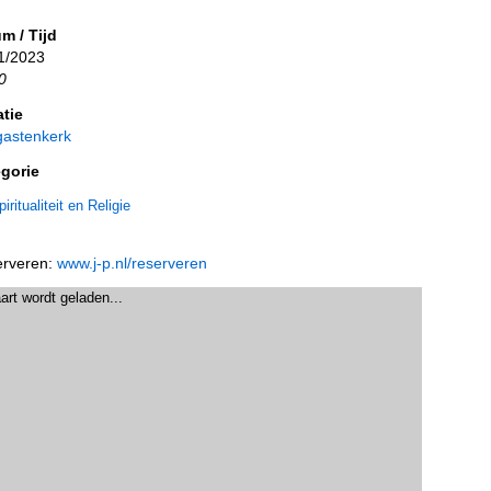
m / Tijd
1/2023
0
tie
astenkerk
gorie
iritualiteit en Religie
rveren:
www.j-p.nl/reserveren
art wordt geladen...