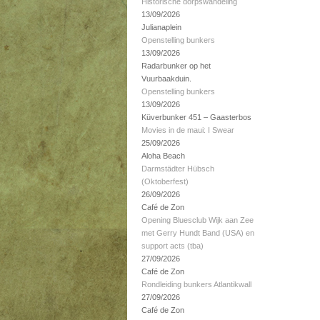
Historische dorpswandeling
13/09/2026
Julianaplein
Openstelling bunkers
13/09/2026
Radarbunker op het
Vuurbaakduin.
Openstelling bunkers
13/09/2026
Küverbunker 451 – Gaasterbos
Movies in de maui: I Swear
25/09/2026
Aloha Beach
Darmstädter Hübsch
(Oktoberfest)
26/09/2026
Café de Zon
Opening Bluesclub Wijk aan Zee
met Gerry Hundt Band (USA) en
support acts (tba)
27/09/2026
Café de Zon
Rondleiding bunkers Atlantikwall
27/09/2026
Café de Zon