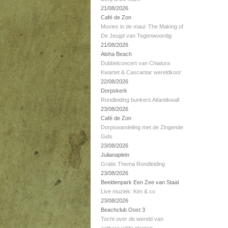
21/08/2026
Café de Zon
Movies in de maui: The Making of
De Jeugd van Tegenwoordig
21/08/2026
Aloha Beach
Dubbelconcert van Chiatura
Kwartet & Cascantar wereldkoor
22/08/2026
Dorpskerk
Rondleiding bunkers Atlantikwall
23/08/2026
Café de Zon
Dorpswandeling met de Zingende
Gids
23/08/2026
Julianaplein
Gratis Thema Rondleiding
23/08/2026
Beeldenpark Een Zee van Staal
Live muziek: Kim & co
23/08/2026
Beachclub Oost 3
Tocht over de wereld van