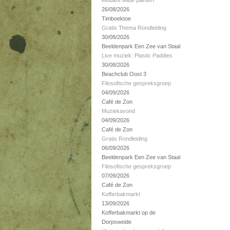
eetbare wilde planten
26/08/2026
Timboektoe
Gratis Thema Rondleiding
30/08/2026
Beeldenpark Een Zee van Staal
Live muziek: Plastic Paddies
30/08/2026
Beachclub Oost 3
Filosofische gespreksgroep
04/09/2026
Café de Zon
Muziekavond
04/09/2026
Café de Zon
Gratis Rondleiding
06/09/2026
Beeldenpark Een Zee van Staal
Filosofische gespreksgroep
07/09/2026
Café de Zon
Kofferbakmarkt
13/09/2026
Kofferbakmarkt op de
Dorpsweide