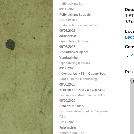
Kofferbakmarkt
09/08/2026
Datu
Kofferbakmarkt op de
19/1
Dorpsweide
12:0
Historische dorpswandeling
09/08/2026
Loca
Julianaplein
Badg
Openstelling bunkers
Cate
09/08/2026
Radarbunker op het
Sp
Vuurbaakduin.
Openstelling bunkers
09/08/2026
Rese
Küverbunker 451 – Gaasterbos
Gratis Thema Rondleiding
Ka
09/08/2026
Beeldenpark Een Zee van Staal
Live muziek: Annemarieke & Lut
09/08/2026
Beachclub Oost 3
Dorpswandeling met de Zingende
Gids
12/08/2026
Julianaplein
Zangers aan Zee