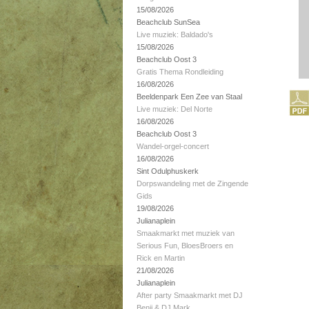
15/08/2026
Beachclub SunSea
Live muziek: Baldado's
15/08/2026
Beachclub Oost 3
Gratis Thema Rondleiding
16/08/2026
Beeldenpark Een Zee van Staal
Live muziek: Del Norte
16/08/2026
Beachclub Oost 3
Wandel-orgel-concert
16/08/2026
Sint Odulphuskerk
Dorpswandeling met de Zingende
Gids
19/08/2026
Julianaplein
Smaakmarkt met muziek van
Serious Fun, BloesBroers en
Rick en Martin
21/08/2026
Julianaplein
After party Smaakmarkt met DJ
Benji & DJ Mark