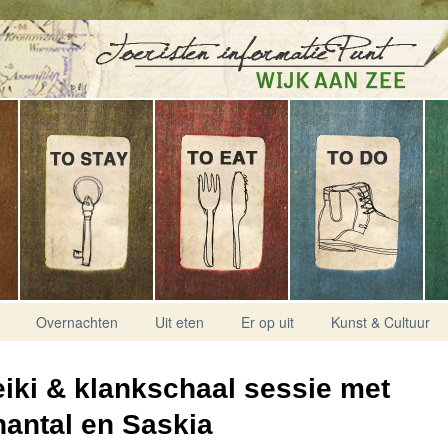
Overnachten
Uit eten
Er op uit
Kunst & Cultuur
iki & klankschaal sessie met
antal en Saskia