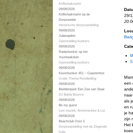
Kofferbakmarkt
09/08/2026
Datu
Kofferbakmarkt op de
29/1
Dorpsweide
20:0
Historische dorpswandeling
09/08/2026
Loca
Julianaplein
Badg
Openstelling bunkers
Cate
09/08/2026
Radarbunker op het
M
Vuurbaakduin.
Sp
Openstelling bunkers
09/08/2026
Küverbunker 451 – Gaasterbos
Mant
Gratis Thema Rondleiding
een 
09/08/2026
ande
Beeldenpark Een Zee van Staal
DJ Bahia Bounce
naar
09/08/2026
als 
Be my guest
en r
Live muziek: Annemarieke & Lut
je h
09/08/2026
zijn
Beachclub Oost 3
Het 
Dorpswandeling met de Zingende
koes
Gids