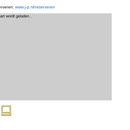
rveren:
www.j-p.nl/reserveren
art wordt geladen...