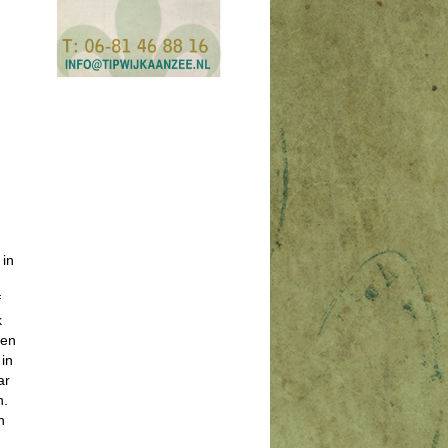
 in
f
k
den
 in
ar
n.
n