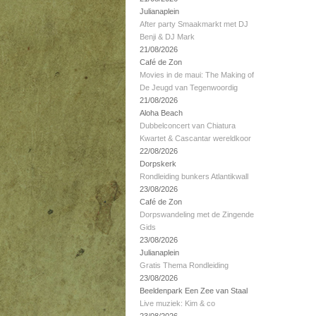
Julianaplein
After party Smaakmarkt met DJ
Benji & DJ Mark
21/08/2026
Café de Zon
Movies in de maui: The Making of
De Jeugd van Tegenwoordig
21/08/2026
Aloha Beach
Dubbelconcert van Chiatura
Kwartet & Cascantar wereldkoor
22/08/2026
Dorpskerk
Rondleiding bunkers Atlantikwall
23/08/2026
Café de Zon
Dorpswandeling met de Zingende
Gids
23/08/2026
Julianaplein
Gratis Thema Rondleiding
23/08/2026
Beeldenpark Een Zee van Staal
Live muziek: Kim & co