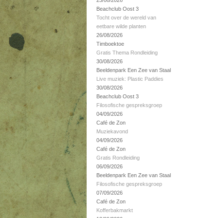
23/08/2026
Beachclub Oost 3
Tocht over de wereld van
eetbare wilde planten
26/08/2026
Timboektoe
Gratis Thema Rondleiding
30/08/2026
Beeldenpark Een Zee van Staal
Live muziek: Plastic Paddies
30/08/2026
Beachclub Oost 3
Filosofische gespreksgroep
04/09/2026
Café de Zon
Muziekavond
04/09/2026
Café de Zon
Gratis Rondleiding
06/09/2026
Beeldenpark Een Zee van Staal
Filosofische gespreksgroep
07/09/2026
Café de Zon
Kofferbakmarkt