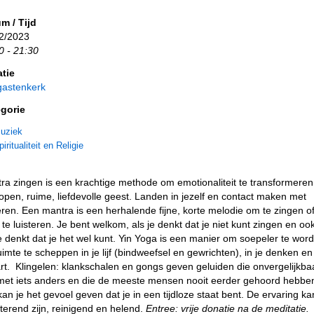
m / Tijd
2/2023
0 - 21:30
tie
astenkerk
gorie
uziek
iritualiteit en Religie
ra zingen is een krachtige methode om emotionaliteit te transformeren
open, ruime, liefdevolle geest. Landen in jezelf en contact maken met
ren. Een mantra is een herhalende fijne, korte melodie om te zingen o
 te luisteren. Je bent welkom, als je denkt dat je niet kunt zingen en oo
je denkt dat je het wel kunt. Yin Yoga is een manier om soepeler te wor
uimte te scheppen in je lijf (bindweefsel en gewrichten), in je denken en
art. Klingelen: klankschalen en gongs geven geluiden die onvergelijkba
 met iets anders en die de meeste mensen nooit eerder gehoord hebbe
kan je het gevoel geven dat je in een tijdloze staat bent. De ervaring ka
terend zijn, reinigend en helend.
Entree: vrije donatie na de meditatie.