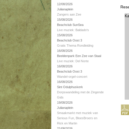
12/08/2026
Rese
Julianaplein
Zangers aan Zee
Ka
15/08/2026
Beachclub SunSea
Live muziek: Baldado's
15/08/2026
Beachclub Oost 3
Gratis Thema Rondleiding
16/08/2026
Beeldenpark Een Zee van Staal
Live muziek: Del Norte
16/08/2026
Beachclub Oost 3
Wandel-orgel-concert
16/08/2026
Sint Odulphuskerk
Dorpswandeling met de Zingende
Gids
19/08/2026
Julianaplein
Smaakmarkt met muziek van
Serious Fun, BloesBroers en
Rick en Martin
21/08/2026