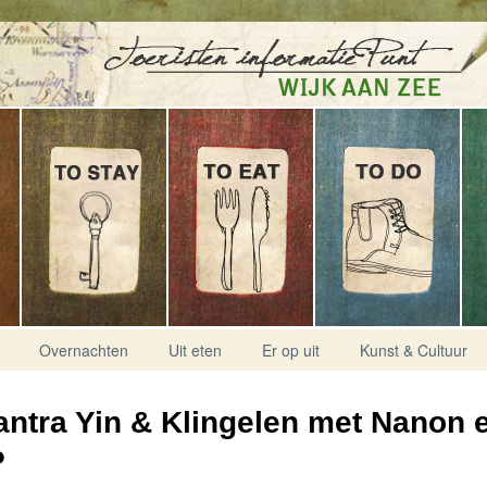
Overnachten
Uit eten
Er op uit
Kunst & Cultuur
ntra Yin & Klingelen met Nanon 
P