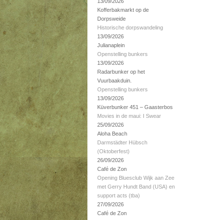
13/09/2026
Kofferbakmarkt op de
Dorpsweide
Historische dorpswandeling
13/09/2026
Julianaplein
Openstelling bunkers
13/09/2026
Radarbunker op het
Vuurbaakduin.
Openstelling bunkers
13/09/2026
Küverbunker 451 – Gaasterbos
Movies in de maui: I Swear
25/09/2026
Aloha Beach
Darmstädter Hübsch
(Oktoberfest)
26/09/2026
Café de Zon
Opening Bluesclub Wijk aan Zee
met Gerry Hundt Band (USA) en
support acts (tba)
27/09/2026
Café de Zon